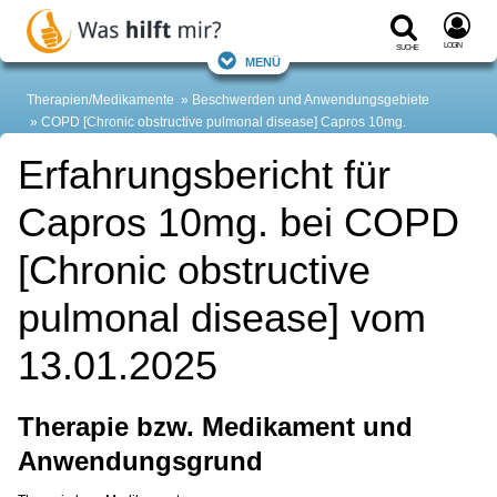
Login
Suche
Menü
Therapien/Medikamente
Beschwerden und Anwendungsgebiete
COPD [Chronic obstructive pulmonal disease]
Capros 10mg.
Erfahrungsbericht für
Capros 10mg. bei COPD
[Chronic obstructive
pulmonal disease] vom
13.01.2025
Therapie bzw. Medikament und
Anwendungsgrund