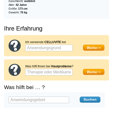
Geschlecht:
weiblich
Alter:
42 Jahre
Größe:
173 cm
Gewicht:
75 kg
Ihre Erfahrung
Ich verwende
CELLUVITE
bei
Was hilft Ihnen bei
Hautprobleme
?
Was hilft bei … ?