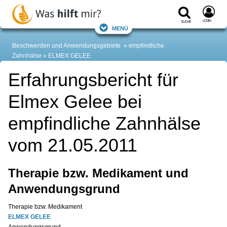
Login
Suche
Menü
Beschwerden und Anwendungsgebiete
empfindliche
Zahnhälse
ELMEX GELEE
Erfahrungsbericht für
Elmex Gelee bei
empfindliche Zahnhälse
vom 21.05.2011
Therapie bzw. Medikament und
Anwendungsgrund
Therapie bzw. Medikament
ELMEX GELEE