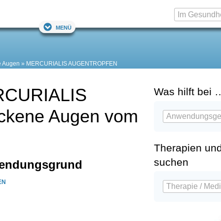
Menü
e Augen
MERCURIALIS AUGENTROPFEN
ERCURIALIS
Was hilft bei 
ckene Augen vom
Therapien un
suchen
wendungsgrund
EN