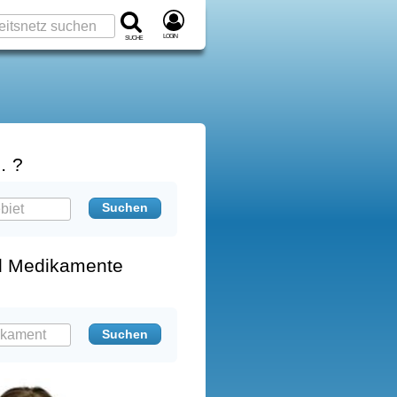
Login
Suche
… ?
d Medikamente