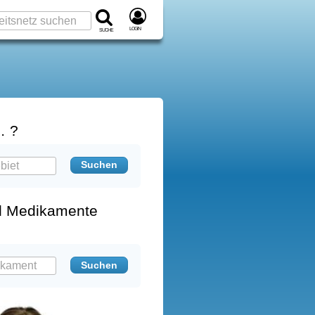
Login
Suche
… ?
d Medikamente