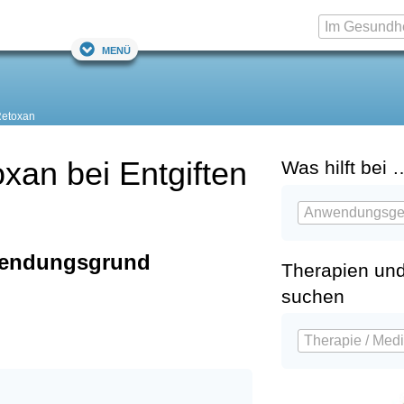
Menü
Retoxan
oxan bei Entgiften
Was hilft bei 
wendungsgrund
Therapien un
suchen