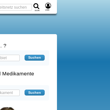
Login
Suche
… ?
d Medikamente