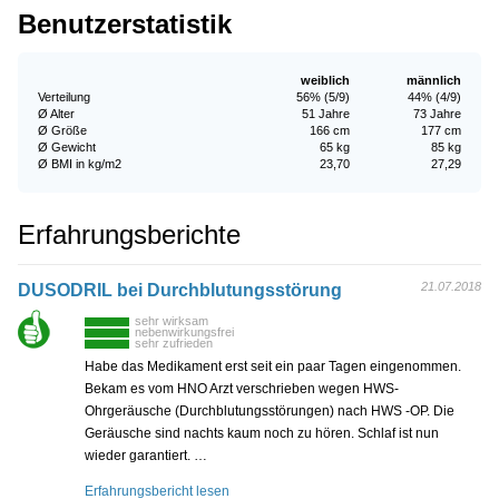
Benutzerstatistik
weiblich
männlich
Verteilung
56% (5/9)
44% (4/9)
Ø Alter
51 Jahre
73 Jahre
Ø Größe
166 cm
177 cm
Ø Gewicht
65 kg
85 kg
Ø BMI in kg/m2
23,70
27,29
Erfahrungsberichte
21.07.2018
DUSODRIL bei Durchblutungsstörung
sehr wirksam
nebenwirkungsfrei
sehr zufrieden
Habe das Medikament erst seit ein paar Tagen eingenommen.
Bekam es vom HNO Arzt verschrieben wegen HWS-
Ohrgeräusche (Durchblutungsstörungen) nach HWS -OP. Die
Geräusche sind nachts kaum noch zu hören. Schlaf ist nun
wieder garantiert. …
Erfahrungsbericht lesen