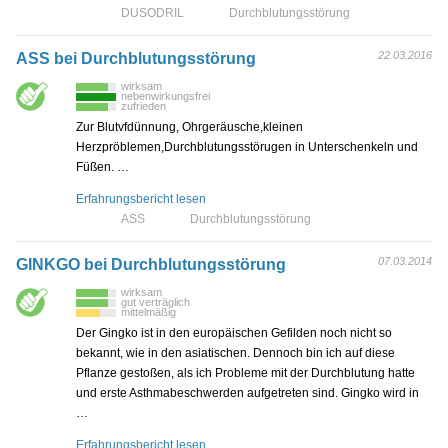
DUSODRIL
Durchblutungsstörung
22.03.2016
ASS bei Durchblutungsstörung
wirksam
nebenwirkungsfrei
zufrieden
Zur Blutvfdünnung, Ohrgeräusche,kleinen
Herzpröblemen,Durchblutungsstörugen in Unterschenkeln und
Füßen. …
Erfahrungsbericht lesen
ASS
Durchblutungsstörung
07.03.2014
GINKGO bei Durchblutungsstörung
wirksam
gut verträglich
mittelmäßig
Der Gingko ist in den europäischen Gefilden noch nicht so
bekannt, wie in den asiatischen. Dennoch bin ich auf diese
Pflanze gestoßen, als ich Probleme mit der Durchblutung hatte
und erste Asthmabeschwerden aufgetreten sind. Gingko wird in
…
Erfahrungsbericht lesen