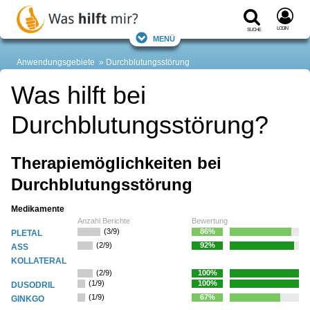
Login
Suche
Menü
Anwendungsgebiete
Durchblutungsstörung
Was hilft bei
Durchblutungsstörung?
Therapiemöglichkeiten bei
Durchblutungsstörung
Medikamente
Anzahl Berichte
Bewertung
(3/9)
86%
PLETAL
(2/9)
92%
ASS
KOLLATERAL
(2/9)
100%
(1/9)
100%
DUSODRIL
(1/9)
67%
GINKGO