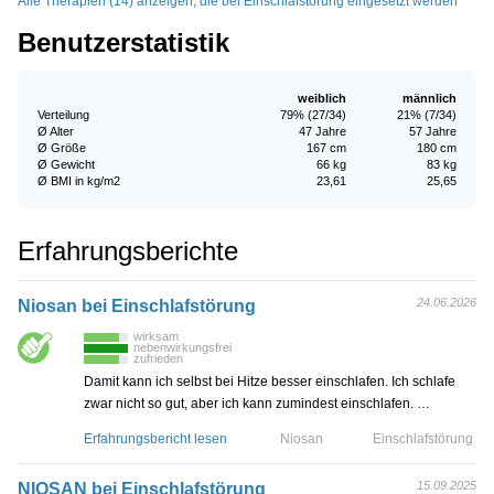
Alle Therapien (14) anzeigen, die bei Einschlafstörung eingesetzt werden
Benutzerstatistik
weiblich
männlich
Verteilung
79% (27/34)
21% (7/34)
Ø Alter
47 Jahre
57 Jahre
Ø Größe
167 cm
180 cm
Ø Gewicht
66 kg
83 kg
Ø BMI in kg/m2
23,61
25,65
Erfahrungsberichte
24.06.2026
Niosan bei Einschlafstörung
wirksam
nebenwirkungsfrei
zufrieden
Damit kann ich selbst bei Hitze besser einschlafen. Ich schlafe
zwar nicht so gut, aber ich kann zumindest einschlafen. …
Erfahrungsbericht lesen
Niosan
Einschlafstörung
15.09.2025
NIOSAN bei Einschlafstörung