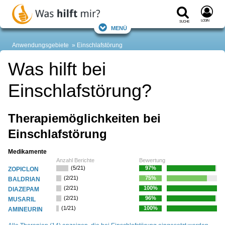
Login
Suche
Menü
Anwendungsgebiete
Einschlafstörung
Was hilft bei
Einschlafstörung?
Therapiemöglichkeiten bei
Einschlafstörung
Medikamente
Anzahl Berichte
Bewertung
(5/21)
97%
ZOPICLON
(2/21)
75%
BALDRIAN
(2/21)
100%
DIAZEPAM
(2/21)
96%
MUSARIL
(1/21)
100%
AMINEURIN