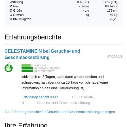
Verteilung
0% (0/1)
100% (1/1)
Ø Alter
- Jahre
68 Jahre
Ø Größe
- cm
178 cm
Ø Gewicht
- kg
80 kg
Ø BMI in kg/m2
-
25,25
Erfahrungsberichte
CELESTAMINE N bei Geruchs- und
07.02.2019
Geschmacksstörung
wirksam
nebenwirkungsfrei
sehr zufrieden
wirkt nach ca 3 Tagen, kann dann wieder riechen und
schmecken, hält aber nur ca 10 Tage vor. Ich habe keine
Information ob das eine Dauerlösung ist, …
Erfahrungsbericht lesen
CELESTAMINE
N
Geruchs- und Geschmacksstörung
Alle Erfahrungsberichte für Geruchs- und Geschmacksstörung anzeigen
Ihre Erfahrung