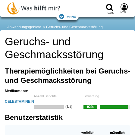
Login
Suche
Menü
Anwendungsgebiete
Geruchs- und Geschmacksstörung
Geruchs- und
Geschmacksstörung
Therapiemöglichkeiten bei Geruchs-
und Geschmacksstörung
Medikamente
Anzahl Berichte
Bewertung
CELESTAMINE N
(1/1)
92%
Benutzerstatistik
weiblich
männlich