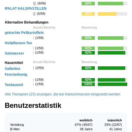
(6/59)
82%
IPALAT HALSPASTILLEN
(5/59)
55%
Alternative Behandlungen
Anzahl Berichte
Bewertung
gekochte Pellkartoffeln
(1/59)
83%
Heilpflanzen Tee
(1/59)
83%
(1/59)
92%
Salzwasser
Anzahl Berichte
Bewertung
Hausmittel
(2/59)
92%
Salbeitee
Fenchelhonig
(1/59)
92%
(1/59)
100%
Teebaumöl
Alle Therapien (23) anzeigen, die bei Halsschmerzen eingesetzt werden
Benutzerstatistik
weiblich
männlich
Verteilung
67% (45/67)
33% (22/67)
Ø Alter
38 Jahre
41 Jahre