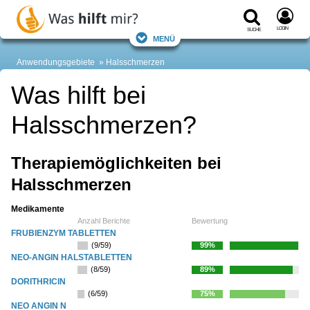
Login
Suche
Menü
Anwendungsgebiete
Halsschmerzen
Was hilft bei
Halsschmerzen?
Therapiemöglichkeiten bei
Halsschmerzen
Medikamente
Anzahl Berichte
Bewertung
FRUBIENZYM TABLETTEN
(9/59)
99%
NEO-ANGIN HALSTABLETTEN
(8/59)
89%
DORITHRICIN
(6/59)
75%
NEO ANGIN N