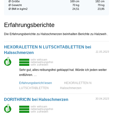
Ø Größe
169 cm
182 cm
Ø Gewicht
70 kg
79 kg
Ø BMI in kg/m2
24,51
23,85
Erfahrungsberichte
Die Erfahrungsberichte zu Halsschmerzen beinhalten Berichte zu Halzweh .
HEXORALETTEN N LUTSCHTABLETTEN bei
11.05.2023
Halsschmerzen
sehr wirksam
nebenwirkungsfrei
sehr zufrieden
Sehr gut, alles reibungsfrei geklappt hat. Würde ich jeden weiter
entführen. …
Erfahrungsbericht lesen
HEXORALETTEN N
LUTSCHTABLETTEN
Halsschmerzen
30.04.2023
DORITHRICIN bei Halsschmerzen
sehr wirksam
nebenwirkungsfrei
sehr zufrieden