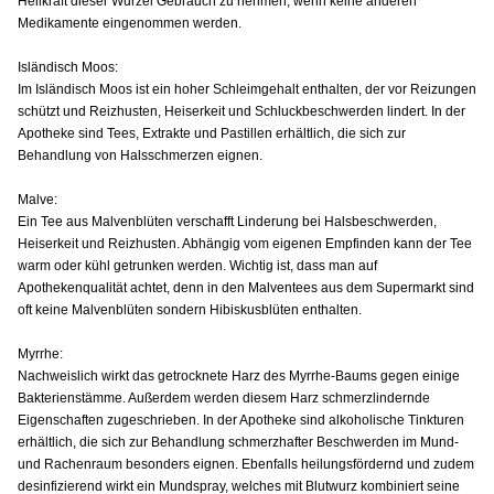
Heilkraft dieser Wurzel Gebrauch zu nehmen, wenn keine anderen
Medikamente eingenommen werden.
Isländisch Moos:
Im Isländisch Moos ist ein hoher Schleimgehalt enthalten, der vor Reizungen
schützt und Reizhusten, Heiserkeit und Schluckbeschwerden lindert. In der
Apotheke sind Tees, Extrakte und Pastillen erhältlich, die sich zur
Behandlung von Halsschmerzen eignen.
Malve:
Ein Tee aus Malvenblüten verschafft Linderung bei Halsbeschwerden,
Heiserkeit und Reizhusten. Abhängig vom eigenen Empfinden kann der Tee
warm oder kühl getrunken werden. Wichtig ist, dass man auf
Apothekenqualität achtet, denn in den Malventees aus dem Supermarkt sind
oft keine Malvenblüten sondern Hibiskusblüten enthalten.
Myrrhe:
Nachweislich wirkt das getrocknete Harz des Myrrhe-Baums gegen einige
Bakterienstämme. Außerdem werden diesem Harz schmerzlindernde
Eigenschaften zugeschrieben. In der Apotheke sind alkoholische Tinkturen
erhältlich, die sich zur Behandlung schmerzhafter Beschwerden im Mund-
und Rachenraum besonders eignen. Ebenfalls heilungsfördernd und zudem
desinfizierend wirkt ein Mundspray, welches mit Blutwurz kombiniert seine