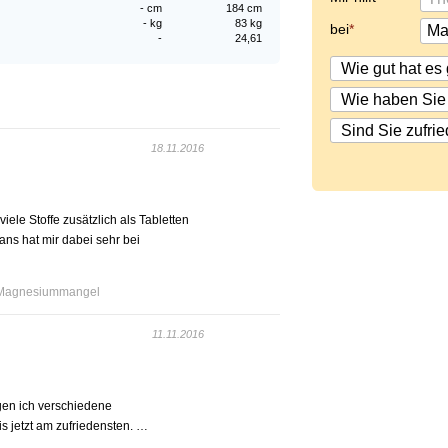
- cm
184 cm
- kg
83 kg
bei
-
24,61
18.11.2016
le Stoffe zusätzlich als Tabletten
s hat mir dabei sehr bei
Magnesiummangel
11.11.2016
egen ich verschiedene
s jetzt am zufriedensten. …