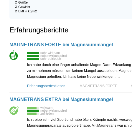
Ø Größe
Ø Gewicht
Ø BMI in kg/m2
Erfahrungsberichte
MAGNETRANS FORTE bei Magnesiummangel
sehr wirksam
nebenwirkungsfrei
sehr zufrieden
Ich habe durch eine länger anhaltende Magen-Darm-Erkrankung vie
zu mir nehmen müssen, um keinen Mangel auszubilden. Magnetran
Magnesium geholfen. Ich hatte keine Nebenwirkungen. …
Erfahrungsbericht lesen
MAGNETRANS FORTE
MAGNETRANS EXTRA bei Magnesiummangel
wirksam
nebenwirkungsfrei
zufrieden
Ich treibe sehr viel Sport und habe öfters Krämpfe nachts, wesw
Magnesiumpräparate ausprobiert habe. Mit Magnetrans war ich bi