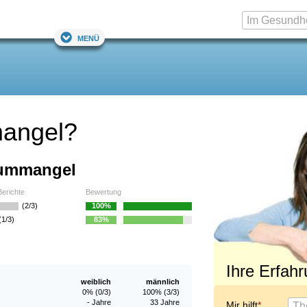
Menü
mangel?
iummangel
Berichte
Bewertung
(2/3)
100%
(1/3)
83%
Ihre Erfah
weiblich
männlich
0% (0/3)
100% (3/3)
- Jahre
33 Jahre
Mir hilft