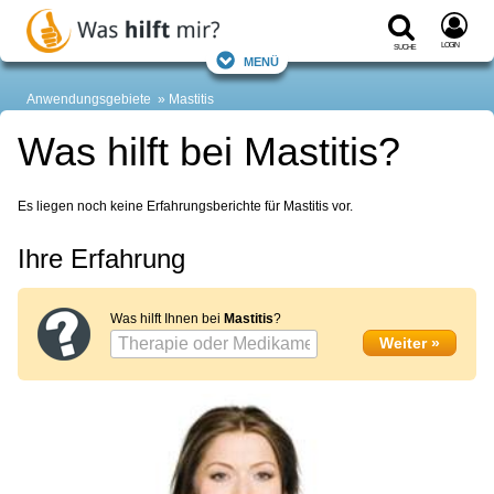
Login
Suche
Menü
Anwendungsgebiete
Mastitis
Was hilft bei Mastitis?
Es liegen noch keine Erfahrungsberichte für Mastitis vor.
Ihre Erfahrung
Was hilft Ihnen bei
Mastitis
?