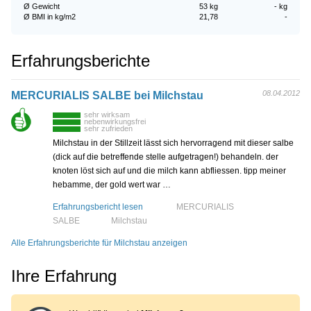
Ø Gewicht
53 kg
- kg
Ø BMI in kg/m2
21,78
-
Erfahrungsberichte
08.04.2012
MERCURIALIS SALBE bei Milchstau
sehr wirksam
nebenwirkungsfrei
sehr zufrieden
Milchstau in der Stillzeit lässt sich hervorragend mit dieser salbe
(dick auf die betreffende stelle aufgetragen!) behandeln. der
knoten löst sich auf und die milch kann abfliessen. tipp meiner
hebamme, der gold wert war …
Erfahrungsbericht lesen
MERCURIALIS
SALBE
Milchstau
Alle Erfahrungsberichte für Milchstau anzeigen
Ihre Erfahrung