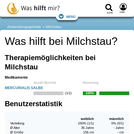
Login
Suche
Menü
Anwendungsgebiete
Milchstau
Was hilft bei Milchstau?
Therapiemöglichkeiten bei
Milchstau
Medikamente
Anzahl Berichte
Bewertung
MERCURIALIS SALBE
(1/1)
100%
Benutzerstatistik
weiblich
männlich
Verteilung
100% (1/1)
0% (0/1)
Ø Alter
36 Jahre
- Jahre
Ø Größe
156 cm
- cm