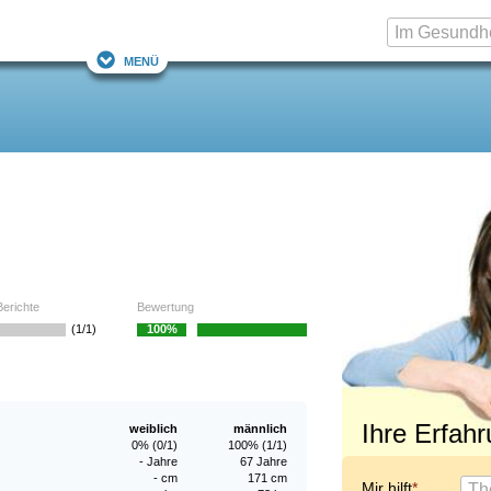
Menü
Berichte
Bewertung
(1/1)
100%
Ihre Erfah
weiblich
männlich
0% (0/1)
100% (1/1)
- Jahre
67 Jahre
- cm
171 cm
Mir hilft