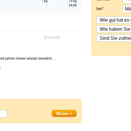
- kg
73 kg
-
24,96
bei
22.12.2015
seit jahren immer wieder bewährt. …
r