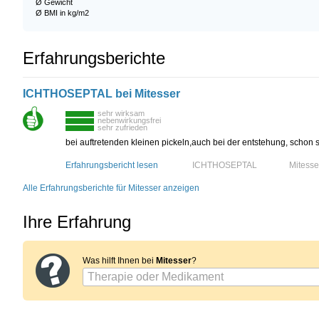
Ø Gewicht
Ø BMI in kg/m2
Erfahrungsberichte
ICHTHOSEPTAL bei Mitesser
sehr wirksam
nebenwirkungsfrei
sehr zufrieden
bei auftretenden kleinen pickeln,auch bei der entstehung, schon 
Erfahrungsbericht lesen
ICHTHOSEPTAL
Mitesse
Alle Erfahrungsberichte für Mitesser anzeigen
Ihre Erfahrung
Was hilft Ihnen bei
Mitesser
?