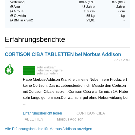
Verteilung
100% (1/1)
0% (0/1)
Ø Alter
43 Jahre
- Jahre
Ø Größe
152 cm
- cm
Ø Gewicht
55 kg
- kg
Ø BMI in kg/m2
23,81
-
Erfahrungsberichte
CORTISON CIBA TABLETTEN bei Morbus Addison
27.11.2013
sehr wirksam
nebenwirkungsfrei
sehr zufrieden
Habe Morbus-Addison Krankheit, meine Nebenniere Produziert
keine Cortison. Das ist Lebensbedrohlich. Musste den Cortison
mit Cortison-Ciba ersetzen. Cortison Ciba war für mich 1A. Habe
sehr lange genommen.Der war sehr gut ohne Nebenwirkung bei
…
Erfahrungsbericht lesen
CORTISON CIBA
TABLETTEN
Morbus Addison
Alle Erfahrungsberichte für Morbus Addison anzeigen