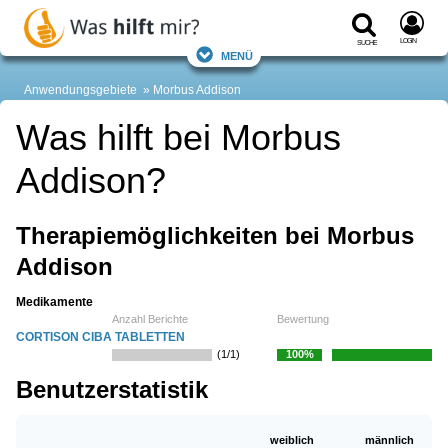
Login
Suche
Menü
Anwendungsgebiete
Morbus Addison
Was hilft bei Morbus
Addison?
Therapiemöglichkeiten bei Morbus
Addison
Medikamente
Anzahl Berichte
Bewertung
CORTISON CIBA TABLETTEN
(1/1)
100%
Benutzerstatistik
weiblich
männlich