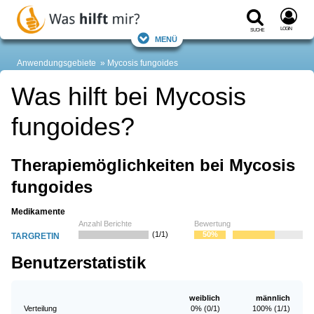
Login
Suche
Menü
Anwendungsgebiete
Mycosis fungoides
Was hilft bei Mycosis
fungoides?
Therapiemöglichkeiten bei Mycosis
fungoides
Medikamente
Anzahl Berichte
Bewertung
(1/1)
50%
TARGRETIN
Benutzerstatistik
weiblich
männlich
Verteilung
0% (0/1)
100% (1/1)