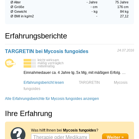
Ø Alter
- Jahre
75 Jahre
Ø Größe
- cm
176 cm
Ø Gewicht
- kg
84 kg
Ø BMI in kg/m2
-
27,12
Erfahrungsberichte
24.07.2016
TARGRETIN bei Mycosis fungoides
leicht wirksam
mäßig verträglich
mittelmäßig
Einnahmedauer ca. 4 Jahre tg..5x Mg, mit mäßigen Erfolg. …
Erfahrungsbericht lesen
TARGRETIN
Mycosis
fungoides
Alle Erfahrungsberichte für Mycosis fungoides anzeigen
Ihre Erfahrung
Was hilft Ihnen bei
Mycosis fungoides
?