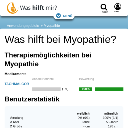
Login
Suche
Menü
Anwendungsgebiete
Myopathie
Was hilft bei Myopathie?
Therapiemöglichkeiten bei
Myopathie
Medikamente
Anzahl Berichte
Bewertung
TACHMALCOR
(1/1)
100%
Benutzerstatistik
weiblich
männlich
Verteilung
0% (0/1)
100% (1/1)
Ø Alter
- Jahre
56 Jahre
Ø Größe
- cm
178 cm