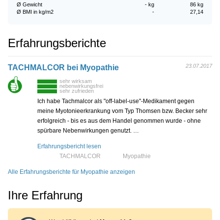
Ø Gewicht
- kg
86 kg
Ø BMI in kg/m2
-
27,14
Erfahrungsberichte
23.07.2017
TACHMALCOR bei Myopathie
sehr wirksam
nebenwirkungsfrei
sehr zufrieden
Ich habe Tachmalcor als "off-label-use"-Medikament gegen
meine Myotonieerkrankung vom Typ Thomsen bzw. Becker sehr
erfolgreich - bis es aus dem Handel genommen wurde - ohne
spürbare Nebenwirkungen genutzt. …
Erfahrungsbericht lesen
TACHMALCOR
Myopathie
Alle Erfahrungsberichte für Myopathie anzeigen
Ihre Erfahrung