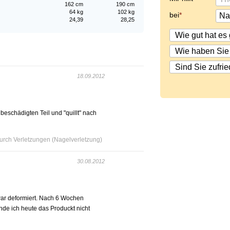
162 cm
190 cm
64 kg
102 kg
bei
24,39
28,25
18.09.2012
eschädigten Teil und "quillt" nach
rch Verletzungen (Nagelverletzung)
30.08.2012
war deformiert. Nach 6 Wochen
e ich heute das Produckt nicht