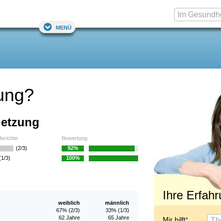
Menü
zung?
letzung
Berichte
Bewertung
(2/3)
92%
(1/3)
100%
Ihre Erfah
weiblich
männlich
67% (2/3)
33% (1/3)
62 Jahre
65 Jahre
Mir hilft