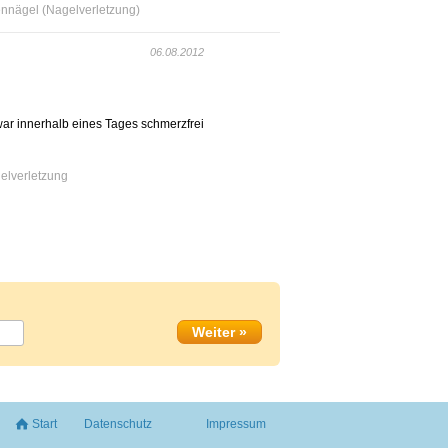
ennägel (Nagelverletzung)
06.08.2012
 war innerhalb eines Tages schmerzfrei
elverletzung
Start
Datenschutz
Impressum