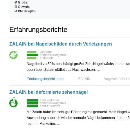
Ø Größe
Ø Gewicht
Ø BMI in kg/m2
Erfahrungsberichte
ZALAIN bei Nagelschäden durch Verletzungen
wirksam
nebenwirkungsfrei
zufrieden
Nagelbett zu 50% beschädigt großer Zeh; Nagel wächst nur im unb
oben über. Zalain glättet das Nachwachsen. …
Erfahrungsbericht lesen
ZALAIN
Nagelschäden du
ZALAIN bei deformierte zehennägel
sehr wirksam
nebenwirkungsfrei
sehr zufrieden
Mit Zalain habe ich sehr gut Erfahrung mit gemacht. Mein Nagel 
Anwendung habe ich wieder normale Nägel bekommen. Leider find
mehr in Marketing. …