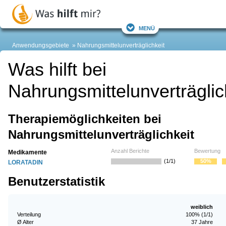
Menü
Anwendungsgebiete
Nahrungsmittelunverträglichkeit
Was hilft bei
Nahrungsmittelunverträglic
Therapiemöglichkeiten bei
Nahrungsmittelunverträglichkeit
Anzahl Berichte
Bewertung
Medikamente
(1/1)
50%
LORATADIN
Benutzerstatistik
weiblich
Verteilung
100% (1/1)
Ø Alter
37 Jahre