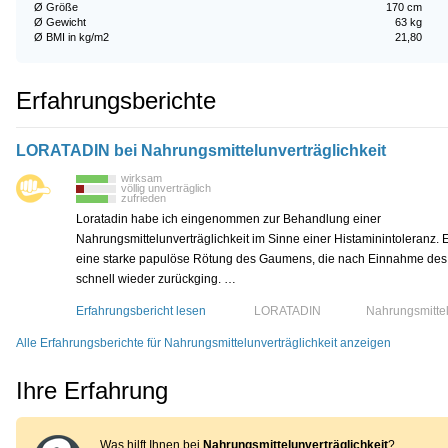
Ø Größe
170 cm
Ø Gewicht
63 kg
Ø BMI in kg/m2
21,80
Erfahrungsberichte
LORATADIN bei Nahrungsmittelunverträglichkeit
wirksam
völlig unverträglich
zufrieden
Loratadin habe ich eingenommen zur Behandlung einer
Nahrungsmittelunverträglichkeit im Sinne einer Histaminintoleranz. E
eine starke papulöse Rötung des Gaumens, die nach Einnahme de
schnell wieder zurückging. …
Erfahrungsbericht lesen
LORATADIN
Nahrungsmittel
Alle Erfahrungsberichte für Nahrungsmittelunverträglichkeit anzeigen
Ihre Erfahrung
Was hilft Ihnen bei
Nahrungsmittelunverträglichkeit
?