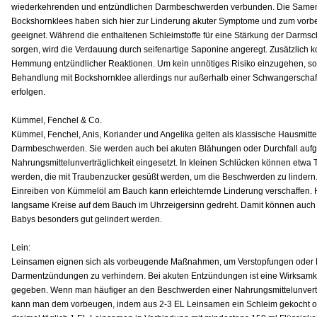
wiederkehrenden und entzündlichen Darmbeschwerden verbunden. Die Same
Bockshornklees haben sich hier zur Linderung akuter Symptome und zum vor
geeignet. Während die enthaltenen Schleimstoffe für eine Stärkung der Darms
sorgen, wird die Verdauung durch seifenartige Saponine angeregt. Zusätzlich 
Hemmung entzündlicher Reaktionen. Um kein unnötiges Risiko einzugehen, sol
Behandlung mit Bockshornklee allerdings nur außerhalb einer Schwangerschaft 
erfolgen.
Kümmel, Fenchel & Co.
Kümmel, Fenchel, Anis, Koriander und Angelika gelten als klassische Hausmitt
Darmbeschwerden. Sie werden auch bei akuten Blähungen oder Durchfall aufg
Nahrungsmittelunverträglichkeit eingesetzt. In kleinen Schlücken können etwa
werden, die mit Traubenzucker gesüßt werden, um die Beschwerden zu lindern
Einreiben von Kümmelöl am Bauch kann erleichternde Linderung verschaffen.
langsame Kreise auf dem Bauch im Uhrzeigersinn gedreht. Damit können auch
Babys besonders gut gelindert werden.
Lein:
Leinsamen eignen sich als vorbeugende Maßnahmen, um Verstopfungen oder
Darmentzündungen zu verhindern. Bei akuten Entzündungen ist eine Wirksamke
gegeben. Wenn man häufiger an den Beschwerden einer Nahrungsmittelunverträg
kann man dem vorbeugen, indem aus 2-3 EL Leinsamen ein Schleim gekocht od