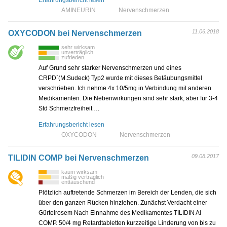
AMINEURIN
Nervenschmerzen
11.06.2018
OXYCODON bei Nervenschmerzen
sehr wirksam
unverträglich
zufrieden
Auf Grund sehr starker Nervenschmerzen und eines
CRPD`(M.Sudeck) Typ2 wurde mit dieses Betäubungsmittel
verschrieben. Ich nehme 4x 10/5mg in Verbindung mit anderen
Medikamenten. Die Nebenwirkungen sind sehr stark, aber für 3-4
Std Schmerzfreiheit …
Erfahrungsbericht lesen
OXYCODON
Nervenschmerzen
09.08.2017
TILIDIN COMP bei Nervenschmerzen
kaum wirksam
mäßig verträglich
enttäuschend
Plötzlich auftretende Schmerzen im Bereich der Lenden, die sich
über den ganzen Rücken hinziehen. Zunächst Verdacht einer
Gürtelrosem Nach Einnahme des Medikamentes TILIDIN Al
COMP. 50/4 mg Retardtabletten kurzzeitige Linderung von bis zu