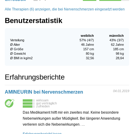
Alle Therapien (6) anzeigen, die bei Nervenschmerzen eingesetzt werden
Benutzerstatistik
weiblich
männlich
Verteilung
57% (4/7)
43% (3/7)
Ø Alter
46 Jahre
62 Jahre
Ø Größe
157 cm
185 cm
Ø Gewicht
80 kg
98 kg
Ø BMI in kg/m2
32,56
28,64
Erfahrungsberichte
04.01.2019
AMINEURIN bei Nervenschmerzen
wirksam
gut verträglich
zufrieden
Das Medikament hilft mir ein zweites mal. Keine besondere
Nebenwirkungen außer Müdigkeit. Bei längerer Anwendung
verlieren sich die Nebenwirkungen. …
Erfahrungsbericht lesen