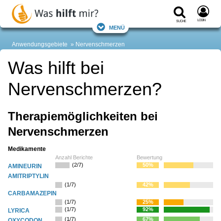
Login
Suche
Menü
Anwendungsgebiete
Nervenschmerzen
Was hilft bei
Nervenschmerzen?
Therapiemöglichkeiten bei
Nervenschmerzen
Medikamente
Anzahl Berichte
Bewertung
(2/7)
50%
AMINEURIN
AMITRIPTYLIN
(1/7)
42%
CARBAMAZEPIN
(1/7)
25%
(1/7)
92%
LYRICA
(1/7)
67%
OXYCODON