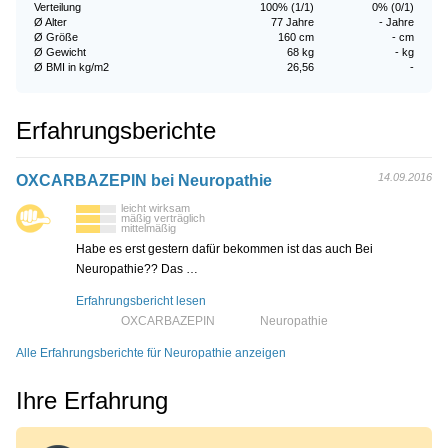
Verteilung
100% (1/1)
0% (0/1)
Ø Alter
77 Jahre
- Jahre
Ø Größe
160 cm
- cm
Ø Gewicht
68 kg
- kg
Ø BMI in kg/m2
26,56
-
Erfahrungsberichte
14.09.2016
OXCARBAZEPIN bei Neuropathie
leicht wirksam
mäßig verträglich
mittelmäßig
Habe es erst gestern dafür bekommen ist das auch Bei
Neuropathie?? Das …
Erfahrungsbericht lesen
OXCARBAZEPIN
Neuropathie
Alle Erfahrungsberichte für Neuropathie anzeigen
Ihre Erfahrung