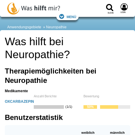
Login
Suche
Menü
Anwendungsgebiete
Neuropathie
Was hilft bei
Neuropathie?
Therapiemöglichkeiten bei
Neuropathie
Medikamente
Anzahl Berichte
Bewertung
OXCARBAZEPIN
(1/1)
50%
Benutzerstatistik
weiblich
männlich