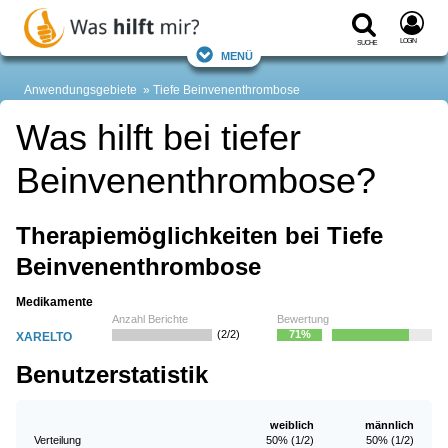
Login
Suche
Menü
Anwendungsgebiete
Tiefe Beinvenenthrombose
Was hilft bei tiefer
Beinvenenthrombose?
Therapiemöglichkeiten bei Tiefe
Beinvenenthrombose
Medikamente
Anzahl Berichte
Bewertung
(2/2)
71%
XARELTO
Benutzerstatistik
weiblich
männlich
Verteilung
50% (1/2)
50% (1/2)