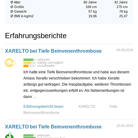
Ø Alter
60 Jahre
42 Jahre
Ø Größe
169 cm
175 cm
Ø Gewicht
57 kg
78 kg
Ø BMI in kg/m2
19,96
25,47
Erfahrungsberichte
04.08.2018
XARELTO bei Tiefe Beinvenenthrombose
wirksam
mäßig verträglich
unzufrieden
Ich hatte eine Tiefe Beinvenenthrombose und habe aus diesem
Anlass Xeralto verschrieben bekommen. Ich habe Xeralto
anfangs gut vertragen. Die Hauptaufgabe, weiteren Thrombosen
etc. entgegenzuwirkungen erfüllt es. Als Nebenwirkungen ist
dann …
Erfahrungsbericht lesen
XARELTO
Tiefe
Beinvenenthrombose
10.02.2014
XARELTO bei Tiefe Beinvenenthrombose
wirksam