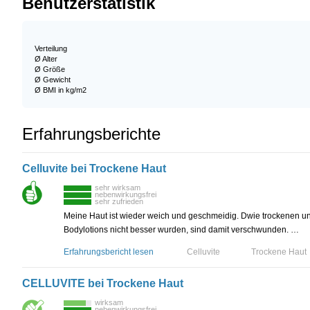
Benutzerstatistik
Verteilung
Ø Alter
Ø Größe
Ø Gewicht
Ø BMI in kg/m2
Erfahrungsberichte
Celluvite bei Trockene Haut
sehr wirksam
nebenwirkungsfrei
sehr zufrieden
Meine Haut ist wieder weich und geschmeidig. Dwie trockenen un
Bodylotions nicht besser wurden, sind damit verschwunden. …
Erfahrungsbericht lesen
Celluvite
Trockene Haut
CELLUVITE bei Trockene Haut
wirksam
nebenwirkungsfrei