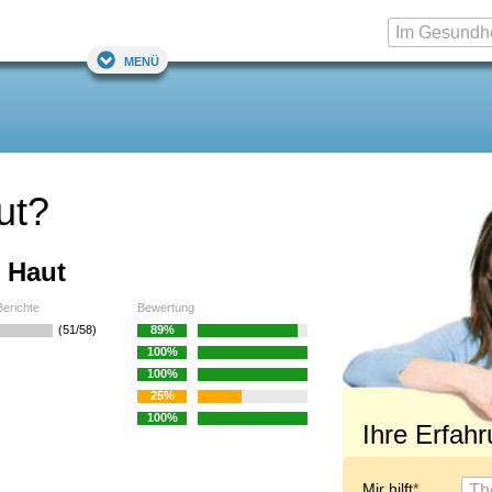
Menü
ut?
 Haut
Berichte
Bewertung
(51/58)
89%
100%
100%
25%
100%
Ihre Erfah
Mir hilft