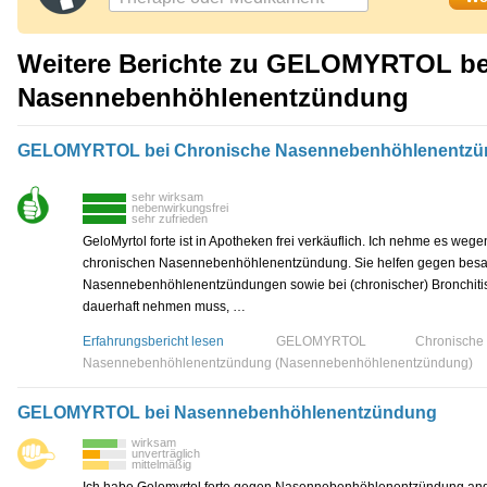
Weitere Berichte zu GELOMYRTOL be
Nasennebenhöhlenentzündung
GELOMYRTOL bei Chronische Nasennebenhöhlenentz
sehr wirksam
nebenwirkungsfrei
sehr zufrieden
GeloMyrtol forte ist in Apotheken frei verkäuflich. Ich nehme es wege
chronischen Nasennebenhöhlenentzündung. Sie helfen gegen besa
Nasennebenhöhlenentzündungen sowie bei (chronischer) Bronchitis.
dauerhaft nehmen muss, …
Erfahrungsbericht lesen
GELOMYRTOL
Chronische
Nasennebenhöhlenentzündung (Nasennebenhöhlenentzündung)
GELOMYRTOL bei Nasennebenhöhlenentzündung
wirksam
unverträglich
mittelmäßig