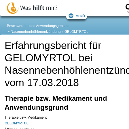
S
Menü
Beschwerden und Anwendungsgebiete
Nasennebenhöhlenentzündung
GELOMYRTOL
Erfahrungsbericht für
GELOMYRTOL bei
Nasennebenhöhlenentzün
vom 17.03.2018
Therapie bzw. Medikament und
Anwendungsgrund
Therapie bzw. Medikament
GELOMYRTOL