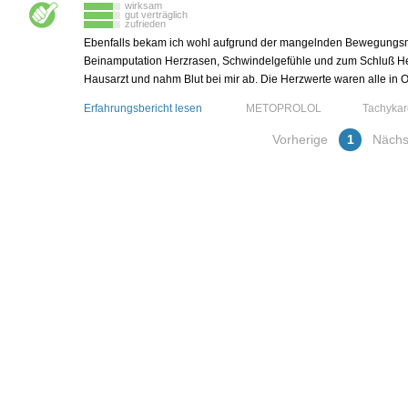
wirksam
gut verträglich
zufrieden
Ebenfalls bekam ich wohl aufgrund der mangelnden Bewegungsm
Beinamputation Herzrasen, Schwindelgefühle und zum Schluß H
Hausarzt und nahm Blut bei mir ab. Die Herzwerte waren alle in 
Erfahrungsbericht lesen
METOPROLOL
Tachykar
Vorherige
1
Nächs