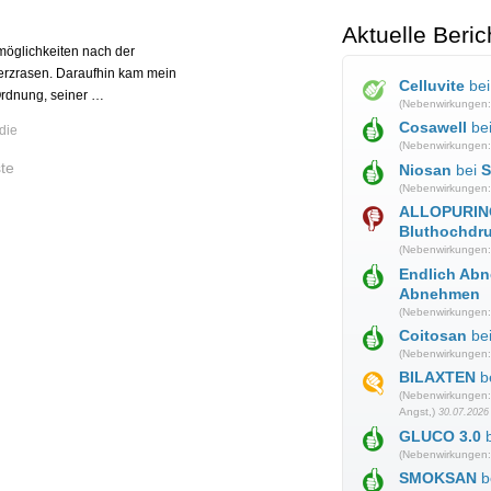
Aktuelle Beric
öglichkeiten nach der
erzrasen. Daraufhin kam mein
Celluvite
be
Ordnung, seiner …
(Nebenwirkungen:
Cosawell
be
die
(Nebenwirkungen:
te
Niosan
bei
S
(Nebenwirkungen:
ALLOPURIN
Bluthochdr
(Nebenwirkungen:
Endlich Ab
Abnehmen
(Nebenwirkungen:
Coitosan
be
(Nebenwirkungen:
BILAXTEN
b
(Nebenwirkungen: 
Angst,)
30.07.2026
GLUCO 3.0
b
(Nebenwirkungen:
SMOKSAN
b