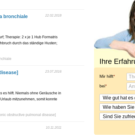
22.02.2018
a bronchiale
f; Therapie: 2 x je 1 Hub Formatris
bruch durch das ständige Husten;
nchiale
Ihre Erfah
23.07.2016
disease]
Mir hilft
bei
 es hilft. Niemals ohne Geräusche in
 Urlaub mitzunehmen, somit konnte
ic obstructive pulmonal disease]
10.11.2011