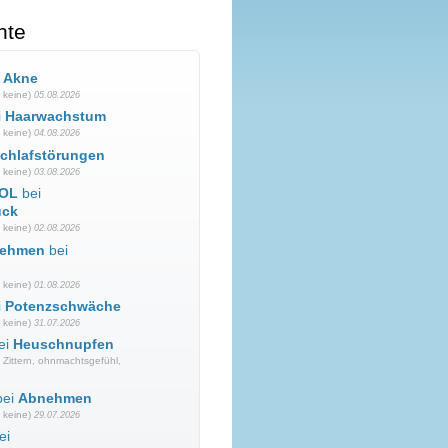
hte
i
Akne
 keine)
05.08.2026
i
Haarwachstum
 keine)
04.08.2026
chlafstörungen
 keine)
03.08.2026
OL
bei
uck
 keine)
02.08.2026
nehmen
bei
 keine)
01.08.2026
i
Potenzschwäche
 keine)
31.07.2026
ei
Heuschnupfen
Zittern, ohnmachtsgefühl,
ei
Abnehmen
 keine)
29.07.2026
ei