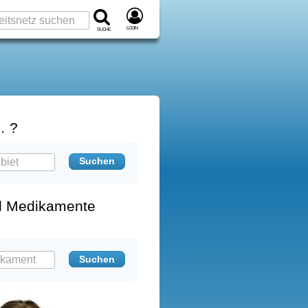
Login
Suche
… ?
d Medikamente