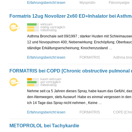
Erfahrungsbericht lesen
Myopridin
Fibromyalgie
Formatris 12ug Novolizer 2x60 ED+Inhalator bei Asthm
wirksam
mäßig verträglich
mittelmäßig
Asthma Bronchale seit 09/1997 ; starker Husten mit Schleimauswur
12 und Novopulmon 400; Nebenwirkung: Erschöpfung; Oberbauch
ständige Erkältungserscheinung; Knochenzustand …
Erfahrungsbericht lesen
FORMATRIS
Asthma bro
FORMATRIS bei COPD [Chronic obstructive pulmonal 
kaum wirksam
gut verträglich
mittelmäßig
Nehme seit ca 5 Jahren dieses Spray, habe kaum das Gefühl, dass
den Atemwegen, stets Auswurf. Habe es einmal vergessen in den
ich 14 Tage das Spray nicht nehmen , Keine …
Erfahrungsbericht lesen
FORMATRIS
COPD [Chron
METOPROLOL bei Tachykardie