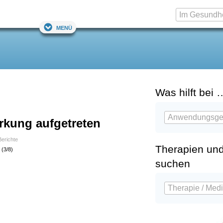
Menü
Was hilft bei 
rkung aufgetreten
Berichte
Therapien un
(3/8)
)
suchen
)
)
)