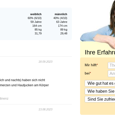
weiblich
männlich
60% (6/10)
40% (4/10)
59 Jahre
63 Jahre
164 cm
174 cm
85 kg
89 kg
31,79
29,48
Ihre Erfah
18.09.2023
Mir hilft
bei
ch und nachts) haben sich nicht
chmerzen und Hautjucken am Körper
tinenz
13.08.2023