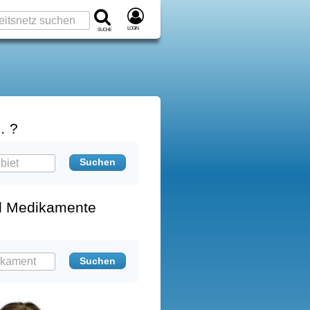
Login
Suche
… ?
d Medikamente