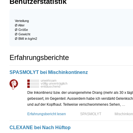
Benutzerstatistik
Verteilung
Ø Alter
Ø Größe
Ø Gewicht
Ø BMI in kg/m2
Erfahrungsberichte
SPASMOLYT bei Mischinkontinenz
unwirksam
völlig unverträglich
enttäuschend
Die Inkontinenz bzw. der unangenehme Drang (mehr als 30 x tägli
gebessert, im Gegenteil. Ausserdem habe ich verstärkt Gelenks
und auf der Kopfhaut. Teilweise verschwommenes Sehen, …
Erfahrungsbericht lesen
SPASMOLYT
Mischinkon
CLEXANE bei Nach Hüftop