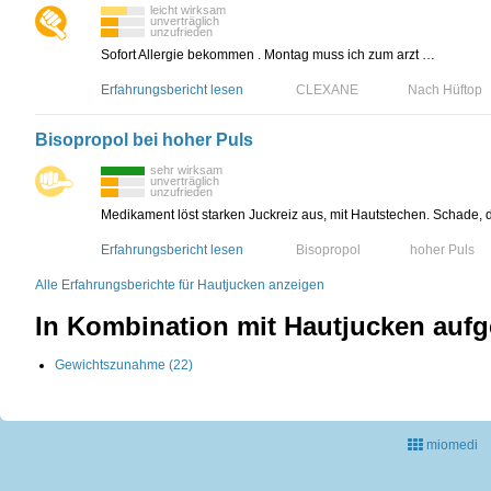
leicht wirksam
unverträglich
unzufrieden
Sofort Allergie bekommen . Montag muss ich zum arzt …
Erfahrungsbericht lesen
CLEXANE
Nach Hüftop
Bisopropol bei hoher Puls
sehr wirksam
unverträglich
unzufrieden
Medikament löst starken Juckreiz aus, mit Hautstechen. Schade, 
Erfahrungsbericht lesen
Bisopropol
hoher Puls
Alle Erfahrungsberichte für Hautjucken anzeigen
In Kombination mit Hautjucken auf
Gewichtszunahme (22)
miomedi