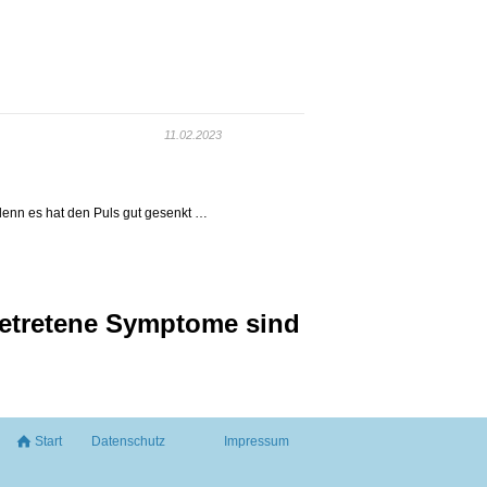
11.02.2023
denn es hat den Puls gut gesenkt …
getretene Symptome sind
Start
Datenschutz
Impressum