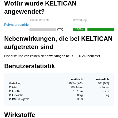
Wofür wurde KELTICAN
angewendet?
Anzahl Berichte
Bewertung
Polyneuropathie
(2/2)
100%
Nebenwirkungen, die bei KELTICAN
aufgetreten sind
Bisher wurde von keinen Nebenwirkungen bei KELTICAN berichtet.
Benutzerstatistik
weiblich
männlich
Verteilung
100% (2/2)
0% (0/2)
Ø Alter
80 Jahre
- Jahre
Ø Größe
157 cm
- cm
Ø Gewicht
58 kg
- kg
Ø BMI in kg/m2
23,53
-
Wirkstoffe