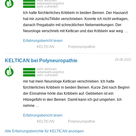
sehr wirksam
nebenwirkungsfrei
sehr zufrieden
Ich hatte fürchterliches Kribbeln in beiden Beinen. Der Hausarzt
hat mir zunächsTillidin verschrieben. Konnte ich nicht vertragen,
danach Pregabalin mit schrecklichen Nebenwirkungen. Der
Neurologe verschrieb mit Keltican und das Kribbeln war weg. …
Erfahrungsbericht lesen
KELTICAN
Polyneuropathie
26.08.2022
KELTICAN bei Polyneuropathie
sehr wirksam
nebenwirkungsfrei
sehr zufrieden
mir hat mein Neurologe Keltican verschrieben. Ich hatte
fürchterliches Kribbeln in beiden Beinen. Kurze Zeit nach Beginn
der Einnahme hörte das Kribbeln auf. Geblieben ist ein
Hitzegefühl in den Beinen. Damit kann ich gut umgehen. Ich
nehme …
Erfahrungsbericht lesen
KELTICAN
Polyneuropathie
Alle Erfahrungsberichte für KELTICAN anzeigen