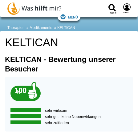
Login
Suche
Menü
Therapien
Medikamente
KELTICAN
KELTICAN
KELTICAN - Bewertung unserer
Besucher
100
%
sehr wirksam
sehr gut - keine Nebenwirkungen
sehr zufrieden