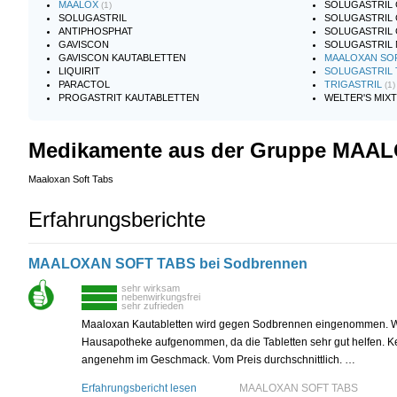
MAALOX
SOLUGASTRIL 
(1)
SOLUGASTRIL
SOLUGASTRIL 
ANTIPHOSPHAT
SOLUGASTRIL 
GAVISCON
SOLUGASTRIL
GAVISCON KAUTABLETTEN
MAALOXAN SO
LIQUIRIT
SOLUGASTRIL 
PARACTOL
TRIGASTRIL
(1)
PROGASTRIT KAUTABLETTEN
WELTER'S MIX
Medikamente aus der Gruppe MAA
Maaloxan Soft Tabs
Erfahrungsberichte
MAALOXAN SOFT TABS bei Sodbrennen
sehr wirksam
nebenwirkungsfrei
sehr zufrieden
Maaloxan Kautabletten wird gegen Sodbrennen eingenommen. Wir
Hausapotheke aufgenommen, da die Tabletten sehr gut helfen. 
angenehm im Geschmack. Vom Preis durchschnittlich. …
Erfahrungsbericht lesen
MAALOXAN SOFT TABS