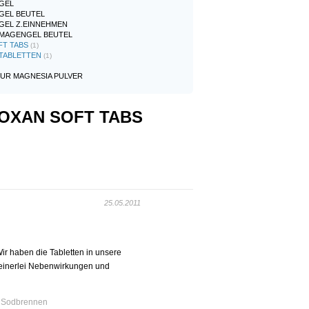
GEL
GEL BEUTEL
GEL Z.EINNEHMEN
 MAGENGEL BEUTEL
FT TABS
(1)
TABLETTEN
(1)
TUR MAGNESIA PULVER
LOXAN SOFT TABS
25.05.2011
 haben die Tabletten in unsere
Keinerlei Nebenwirkungen und
Sodbrennen