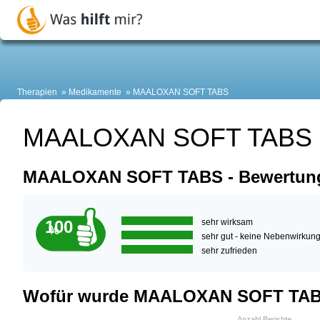
Therapien
Medikamente
MAALOXAN SOFT TABS
MAALOXAN SOFT TABS
MAALOXAN SOFT TABS - Bewertung
100
sehr wirksam
%
sehr gut - keine Nebenwirkun
sehr zufrieden
Wofür wurde MAALOXAN SOFT TAB
Anzahl Berichte