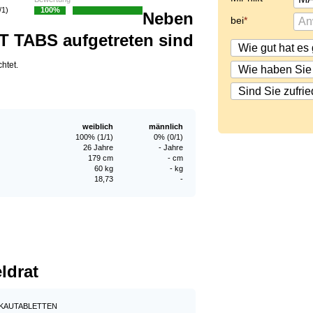
/1)
100%
Neben
bei
 TABS aufgetreten sind
htet.
weiblich
männlich
100% (1/1)
0% (0/1)
26 Jahre
- Jahre
179 cm
- cm
60 kg
- kg
18,73
-
ldrat
 KAUTABLETTEN