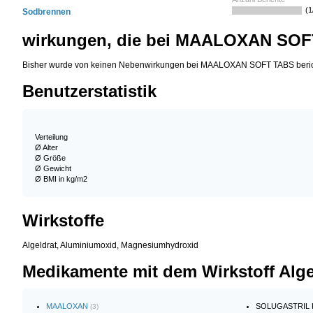
(1
Sodbrennen
wirkungen, die bei MAALOXAN SOFT
Bisher wurde von keinen Nebenwirkungen bei MAALOXAN SOFT TABS beric
Benutzerstatistik
Verteilung
Ø Alter
Ø Größe
Ø Gewicht
Ø BMI in kg/m2
Wirkstoffe
Algeldrat, Aluminiumoxid, Magnesiumhydroxid
Medikamente mit dem Wirkstoff Alge
MAALOXAN
SOLUGASTRIL
(3)