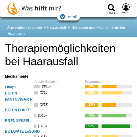
Login
Suche
Menü
Anwendungsgebiete
Haarausfall
Therapien und Medikamente bei
Haarausfall
Therapiemöglichkeiten
bei Haarausfall
Medikamente
Anzahl Berichte
Bewertung
(3/15)
36%
Finapil
(2/15)
58%
BIOTIN
PANTOVIGAR N
(2/15)
33%
BIOTIN FORTE
(1/15)
75%
BRENNESSEL
(1/15)
92%
BUTAVATE LöSUNG
(1/15)
42%