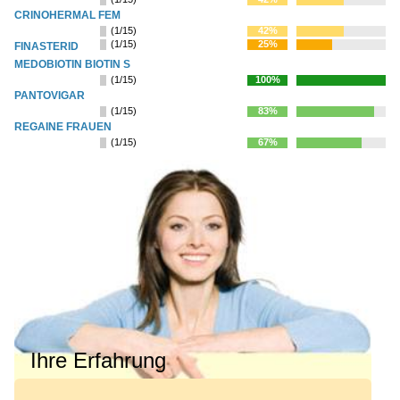
CRINOHERMAL FEM
(1/15)
42%
(1/15)
25%
FINASTERID
MEDOBIOTIN BIOTIN S
(1/15)
100%
PANTOVIGAR
(1/15)
83%
REGAINE FRAUEN
(1/15)
67%
Ihre Erfahrung