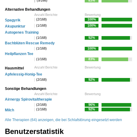
(5/168)
83%
Alternative Behandlungen
Anzahl Berichte
Bewertung
(2/168)
100%
Spagyrik
(1/168)
100%
Akupunktur
Autogenes Training
(1/168)
92%
Bachblüten Rescue Remedy
(1/168)
100%
Heilpflanzen Tee
(1/168)
83%
Anzahl Berichte
Bewertung
Hausmittel
Apfelessig-Honig-Tee
(2/168)
92%
Sonstige Behandlungen
Anzahl Berichte
Bewertung
Airnergy Spirovitaltherapie
(2/168)
96%
(1/168)
92%
Milch
Alle Therapien (64) anzeigen, die bei Schlafstörung eingesetzt werden
Benutzerstatistik