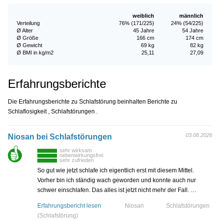
weiblich
männlich
Verteilung
76% (171/225)
24% (54/225)
Ø Alter
45 Jahre
54 Jahre
Ø Größe
166 cm
174 cm
Ø Gewicht
69 kg
82 kg
Ø BMI in kg/m2
25,11
27,09
Erfahrungsberichte
Die Erfahrungsberichte zu Schlafstörung beinhalten Berichte zu
Schlaflosigkeit , Schlafstörungen .
03.08.2026
Niosan bei Schlafstörungen
sehr wirksam
nebenwirkungsfrei
sehr zufrieden
So gut wie jetzt schlafe ich eigentlich erst mit diesem Mittel.
Vorher bin ich ständig wach geworden und konnte auch nur
schwer einschlafen. Das alles ist jetzt nicht mehr der Fall. …
Erfahrungsbericht lesen
Niosan
Schlafstörungen
(Schlafstörung)