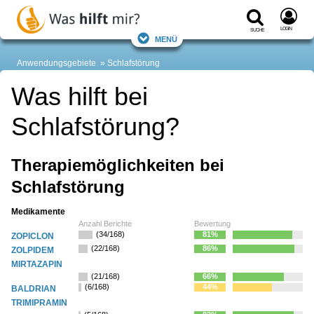
Login
Suche
Menü
Anwendungsgebiete
Schlafstörung
Was hilft bei
Schlafstörung?
Therapiemöglichkeiten bei
Schlafstörung
Medikamente
Anzahl Berichte
Bewertung
(34/168)
81%
ZOPICLON
(22/168)
86%
ZOLPIDEM
MIRTAZAPIN
(21/168)
66%
(6/168)
44%
BALDRIAN
TRIMIPRAMIN