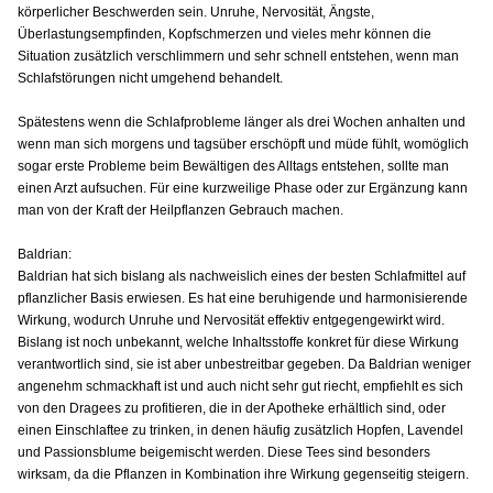
körperlicher Beschwerden sein. Unruhe, Nervosität, Ängste,
Überlastungsempfinden, Kopfschmerzen und vieles mehr können die
Situation zusätzlich verschlimmern und sehr schnell entstehen, wenn man
Schlafstörungen nicht umgehend behandelt.
Spätestens wenn die Schlafprobleme länger als drei Wochen anhalten und
wenn man sich morgens und tagsüber erschöpft und müde fühlt, womöglich
sogar erste Probleme beim Bewältigen des Alltags entstehen, sollte man
einen Arzt aufsuchen. Für eine kurzweilige Phase oder zur Ergänzung kann
man von der Kraft der Heilpflanzen Gebrauch machen.
Baldrian:
Baldrian hat sich bislang als nachweislich eines der besten Schlafmittel auf
pflanzlicher Basis erwiesen. Es hat eine beruhigende und harmonisierende
Wirkung, wodurch Unruhe und Nervosität effektiv entgegengewirkt wird.
Bislang ist noch unbekannt, welche Inhaltsstoffe konkret für diese Wirkung
verantwortlich sind, sie ist aber unbestreitbar gegeben. Da Baldrian weniger
angenehm schmackhaft ist und auch nicht sehr gut riecht, empfiehlt es sich
von den Dragees zu profitieren, die in der Apotheke erhältlich sind, oder
einen Einschlaftee zu trinken, in denen häufig zusätzlich Hopfen, Lavendel
und Passionsblume beigemischt werden. Diese Tees sind besonders
wirksam, da die Pflanzen in Kombination ihre Wirkung gegenseitig steigern.