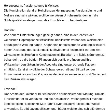
Herzgespann, Passionsblume & Melisse:
Die Kombination der drei Heilpflanzen Herzgespann, Passionsblume und
Melisse sind sehr wirkungsvoll bei nervösen Unruhezuständen, um die
Schlafqualität zu steigern und das Einschlafen zu begünstigen.
Hopfen:
Wie neuere Untersuchungen gezeigt haben, sind in den Zapfen der
weiblichen Hopfenpflanze fettlösliche Inhaltsstoffe vorhanden, welche eine
beruhigende Wirkung haben. Sogar eine narkotisierende Wirkung ist in sehr
hoher Dosierung des Bestandteils Methylbutenol festgestellt worden. Am
wirksamsten ist Hopfen in Kombination mit Baldrian, um Schlafstörungen zu
behandeln, da die beiden Pflanzen sich positiv ergänzen und ihre
Wirksamkeit verstärken. In der Apotheke sind entsprechende Kapseln
erhältlich. Es ist sinnvoll, in der Schwangerschaft und Stillzeit vor der
Einnahme eines solchen Präparates den Arzt zu konsultieren und Nutzen mit
den Risiken abzuwägen.
Lavendel:
Das Aroma der Lavendel-Blüten hat eine harmonisierende Wirkung. Um die
Einschlafdauer zu verkürzen und die Schlafzeit zu verlängern ist Lavendel
eine hilfreiche Heilpflanze. Man kann Lavendel auf verschiedene Weise
anwenden. Es gibt Lavendelkissen und -bäder, welche eine schlaffördernde