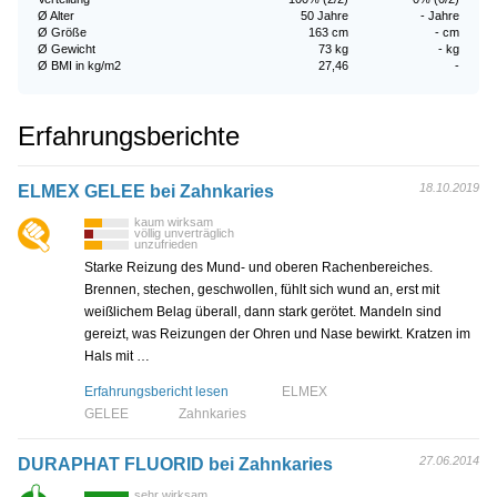
Ø Alter
50 Jahre
- Jahre
Ø Größe
163 cm
- cm
Ø Gewicht
73 kg
- kg
Ø BMI in kg/m2
27,46
-
Erfahrungsberichte
18.10.2019
ELMEX GELEE bei Zahnkaries
kaum wirksam
völlig unverträglich
unzufrieden
Starke Reizung des Mund- und oberen Rachenbereiches.
Brennen, stechen, geschwollen, fühlt sich wund an, erst mit
weißlichem Belag überall, dann stark gerötet. Mandeln sind
gereizt, was Reizungen der Ohren und Nase bewirkt. Kratzen im
Hals mit …
Erfahrungsbericht lesen
ELMEX
GELEE
Zahnkaries
27.06.2014
DURAPHAT FLUORID bei Zahnkaries
sehr wirksam