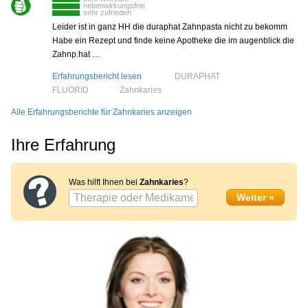
nebenwirkungsfrei
sehr zufrieden
Leider ist in ganz HH die duraphat Zahnpasta nicht zu bekomm
Habe ein Rezept und finde keine Apotheke die im augenblick die
Zahnp.hat …
Erfahrungsbericht lesen
DURAPHAT
FLUORID
Zahnkaries
Alle Erfahrungsberichte für Zahnkaries anzeigen
Ihre Erfahrung
Was hilft Ihnen bei
Zahnkaries
?