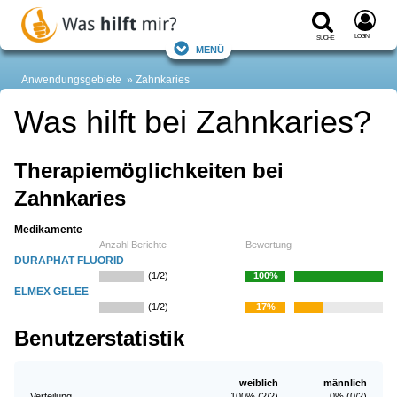
Login
Suche
Menü
Anwendungsgebiete
Zahnkaries
Was hilft bei Zahnkaries?
Therapiemöglichkeiten bei
Zahnkaries
Medikamente
Anzahl Berichte
Bewertung
DURAPHAT FLUORID
(1/2)
100%
ELMEX GELEE
(1/2)
17%
Benutzerstatistik
weiblich
männlich
Verteilung
100% (2/2)
0% (0/2)