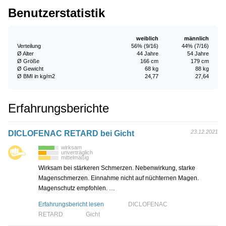
Benutzerstatistik
weiblich
männlich
Verteilung
56% (9/16)
44% (7/16)
Ø Alter
44 Jahre
54 Jahre
Ø Größe
166 cm
179 cm
Ø Gewicht
68 kg
88 kg
Ø BMI in kg/m2
24,77
27,64
Erfahrungsberichte
23.12.2021
DICLOFENAC RETARD bei Gicht
wirksam
unverträglich
mittelmäßig
Wirksam bei stärkeren Schmerzen. Nebenwirkung, starke
Magenschmerzen. Einnahme nicht auf nüchternen Magen.
Magenschutz empfohlen. …
Erfahrungsbericht lesen
DICLOFENAC
RETARD
Gicht