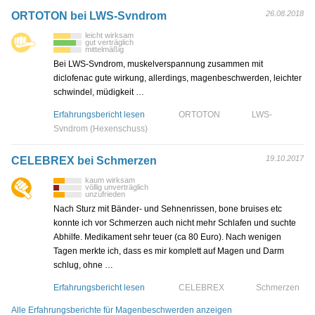
26.08.2018
ORTOTON bei LWS-Svndrom
leicht wirksam
gut verträglich
mittelmäßig
Bei LWS-Svndrom, muskelverspannung zusammen mit
diclofenac gute wirkung, allerdings, magenbeschwerden, leichter
schwindel, müdigkeit …
Erfahrungsbericht lesen
ORTOTON
LWS-
Svndrom (Hexenschuss)
19.10.2017
CELEBREX bei Schmerzen
kaum wirksam
völlig unverträglich
unzufrieden
Nach Sturz mit Bänder- und Sehnenrissen, bone bruises etc
konnte ich vor Schmerzen auch nicht mehr Schlafen und suchte
Abhilfe. Medikament sehr teuer (ca 80 Euro). Nach wenigen
Tagen merkte ich, dass es mir komplett auf Magen und Darm
schlug, ohne …
Erfahrungsbericht lesen
CELEBREX
Schmerzen
Alle Erfahrungsberichte für Magenbeschwerden anzeigen