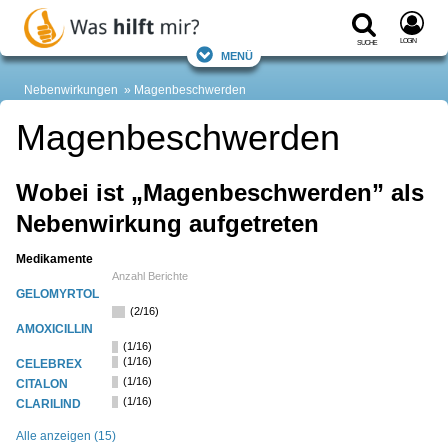
Login
Suche
Menü
Nebenwirkungen
Magenbeschwerden
Magenbeschwerden
Wobei ist „Magenbeschwerden” als
Nebenwirkung aufgetreten
Medikamente
Anzahl Berichte
GELOMYRTOL
(2/16)
AMOXICILLIN
(1/16)
(1/16)
CELEBREX
(1/16)
CITALON
(1/16)
CLARILIND
Alle anzeigen (15)