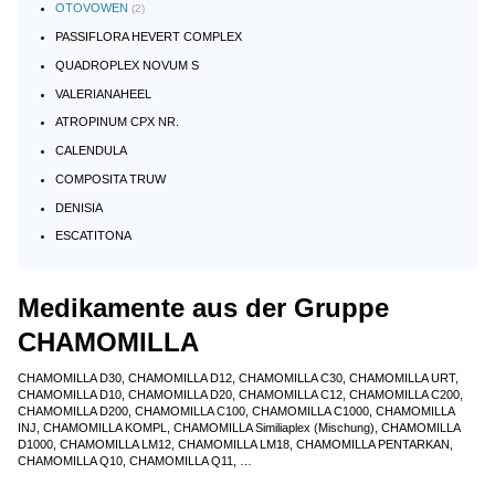
OTOVOWEN
(2)
PASSIFLORA HEVERT COMPLEX
QUADROPLEX NOVUM S
VALERIANAHEEL
ATROPINUM CPX NR.
CALENDULA
COMPOSITA TRUW
DENISIA
ESCATITONA
Medikamente aus der Gruppe
CHAMOMILLA
CHAMOMILLA D30, CHAMOMILLA D12, CHAMOMILLA C30, CHAMOMILLA URT,
CHAMOMILLA D10, CHAMOMILLA D20, CHAMOMILLA C12, CHAMOMILLA C200,
CHAMOMILLA D200, CHAMOMILLA C100, CHAMOMILLA C1000, CHAMOMILLA
INJ, CHAMOMILLA KOMPL, CHAMOMILLA Similiaplex (Mischung), CHAMOMILLA
D1000, CHAMOMILLA LM12, CHAMOMILLA LM18, CHAMOMILLA PENTARKAN,
CHAMOMILLA Q10, CHAMOMILLA Q11, …