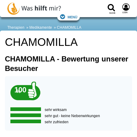
Login
Suche
Menü
Therapien
Medikamente
CHAMOMILLA
CHAMOMILLA
CHAMOMILLA - Bewertung unserer
Besucher
100
%
sehr wirksam
sehr gut - keine Nebenwirkungen
sehr zufrieden