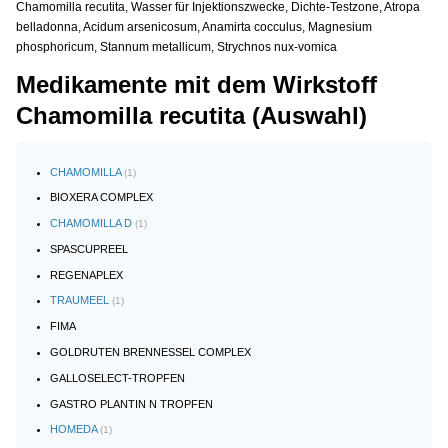
Chamomilla recutita, Wasser für Injektionszwecke, Dichte-Testzone, Atropa
belladonna, Acidum arsenicosum, Anamirta cocculus, Magnesium
phosphoricum, Stannum metallicum, Strychnos nux-vomica
Medikamente mit dem Wirkstoff
Chamomilla recutita (Auswahl)
CHAMOMILLA
(1)
BIOXERA COMPLEX
CHAMOMILLA D
(1)
SPASCUPREEL
REGENAPLEX
TRAUMEEL
(1)
FIMA
GOLDRUTEN BRENNESSEL COMPLEX
GALLOSELECT-TROPFEN
GASTRO PLANTIN N TROPFEN
HOMEDA
(1)