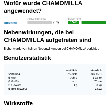
Wofür wurde CHAMOMILLA
angewendet?
Anzahl Berichte
Bewertung
(1/1)
100%
Durchfall
Nebenwirkungen, die bei
CHAMOMILLA aufgetreten sind
Bisher wurde von keinen Nebenwirkungen bei CHAMOMILLA berichtet.
Benutzerstatistik
weiblich
männlich
Verteilung
0% (0/1)
100% (1/1)
Ø Alter
- Jahre
1 Jahre
Ø Größe
- cm
75 cm
Ø Gewicht
- kg
8 kg
Ø BMI in kg/m2
-
14,22
Wirkstoffe