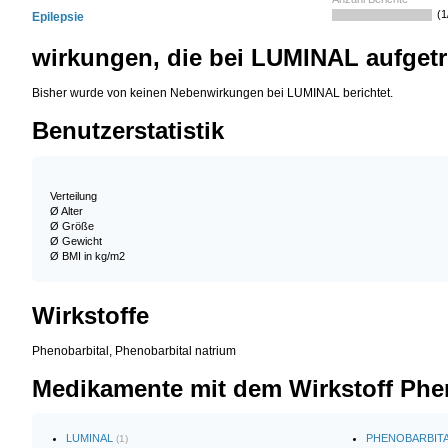
(1
Epilepsie
wirkungen, die bei LUMINAL aufgetr
Bisher wurde von keinen Nebenwirkungen bei LUMINAL berichtet.
Benutzerstatistik
Verteilung
Ø Alter
Ø Größe
Ø Gewicht
Ø BMI in kg/m2
Wirkstoffe
Phenobarbital, Phenobarbital natrium
Medikamente mit dem Wirkstoff Phe
LUMINAL
PHENOBARBIT
(1)