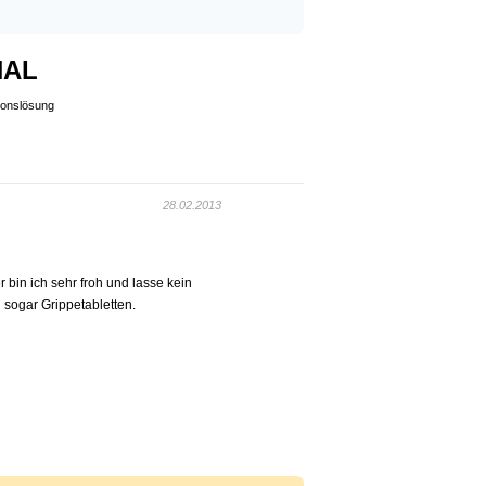
NAL
ionslösung
28.02.2013
 bin ich sehr froh und lasse kein
sogar Grippetabletten.