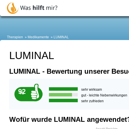
Therapien
Medikamente
LUMINAL
LUMINAL
LUMINAL - Bewertung unserer Besu
92
sehr wirksam
%
gut - leichte Nebenwirkungen
sehr zufrieden
Wofür wurde LUMINAL angewendet
Anzahl Berichte