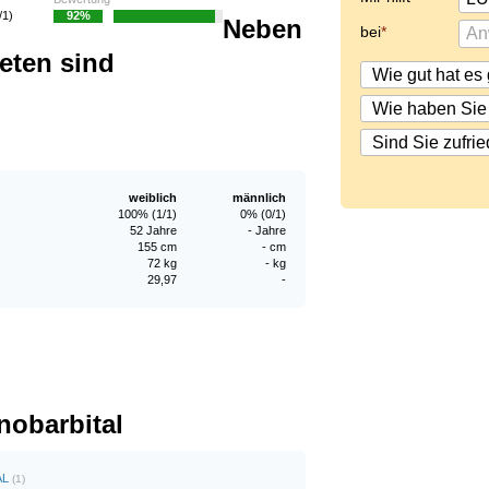
/1)
92%
Neben
bei
eten sind
weiblich
männlich
100% (1/1)
0% (0/1)
52 Jahre
- Jahre
155 cm
- cm
72 kg
- kg
29,97
-
nobarbital
AL
(1)