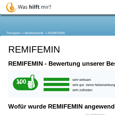
Therapien
Medikamente
REMIFEMIN
REMIFEMIN
REMIFEMIN - Bewertung unserer Be
100
sehr wirksam
%
sehr gut - keine Nebenwirkun
sehr zufrieden
Wofür wurde REMIFEMIN angewend
Anzahl Berichte