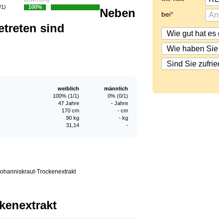
/1)
100%
Neben
bei
treten sind
weiblich
männlich
100% (1/1)
0% (0/1)
47 Jahre
- Jahre
170 cm
- cm
90 kg
- kg
31,14
-
Johanniskraut-Trockenextrakt
kenextrakt