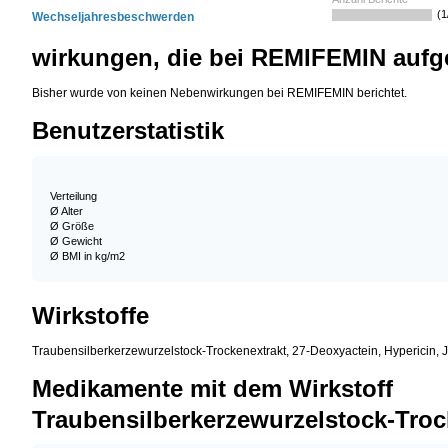
(1
Wechseljahresbeschwerden
wirkungen, die bei REMIFEMIN aufge
Bisher wurde von keinen Nebenwirkungen bei REMIFEMIN berichtet.
Benutzerstatistik
Verteilung
Ø Alter
Ø Größe
Ø Gewicht
Ø BMI in kg/m2
Wirkstoffe
Traubensilberkerzewurzelstock-Trockenextrakt, 27-Deoxyactein, Hypericin, 
Medikamente mit dem Wirkstoff
Traubensilberkerzewurzelstock-Troc