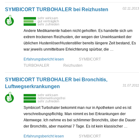
02.11.2013
SYMBICORT TURBOHALER bei Reizhusten
sehr wirksam
gut verträglich
sehr zufrieden
Andere Medikamente haben nicht geholfen. Es handelte sich um
extrem trockenen Reizhusten, der wegen der Unwirksamkeit der
üblichen Hustenlöser/Hustenstiller bereits längere Zeit bestand, Es
war jeweils unmittelbare Erleichterung spürbar, die …
Erfahrungsbericht lesen
SYMBICORT
TURBOHALER
Reizhusten
SYMBICORT TURBOHALER bei Bronchitis,
31.07.2011
Luftwegserkrankungen
sehr wirksam
nebenwirkungsfrei
sehr zufrieden
Symbicort Turbohaler bekommt man nur in Apotheken und es ist
verschreibungspflichtig. Man nimmt es bei Erkrankungen der
Atemwege. Ich nehme es bei schlimmer Bronchitis, über die Dauer
der Bronchitis, aber maximal 7 Tage. Es ist kein klassischer …
Erfahrungsbericht lesen
SYMBICORT