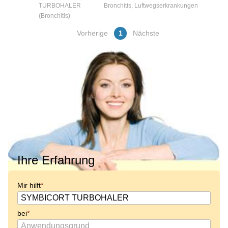
TURBOHALER
Bronchitis, Luftwegserkrankungen
(Bronchitis)
Vorherige
1
Nächste
Ihre Erfahrung
Mir hilft
bei