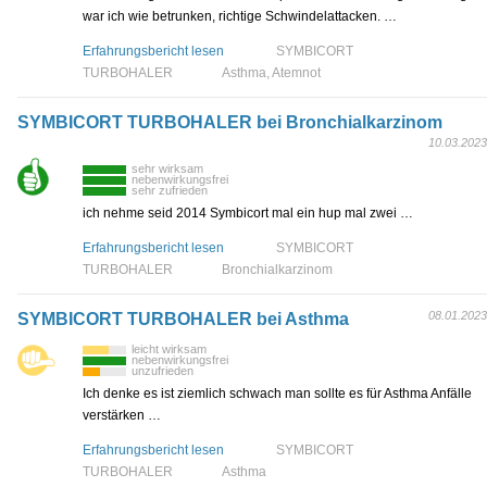
war ich wie betrunken, richtige Schwindelattacken. …
Erfahrungsbericht lesen
SYMBICORT
TURBOHALER
Asthma, Atemnot
SYMBICORT TURBOHALER bei Bronchialkarzinom
10.03.2023
sehr wirksam
nebenwirkungsfrei
sehr zufrieden
ich nehme seid 2014 Symbicort mal ein hup mal zwei …
Erfahrungsbericht lesen
SYMBICORT
TURBOHALER
Bronchialkarzinom
08.01.2023
SYMBICORT TURBOHALER bei Asthma
leicht wirksam
nebenwirkungsfrei
unzufrieden
Ich denke es ist ziemlich schwach man sollte es für Asthma Anfälle
verstärken …
Erfahrungsbericht lesen
SYMBICORT
TURBOHALER
Asthma