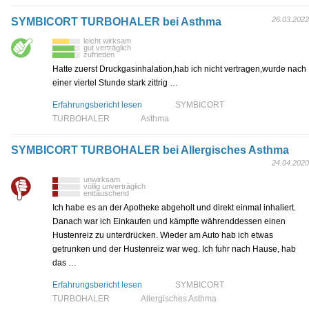
26.03.2022
SYMBICORT TURBOHALER bei Asthma
leicht wirksam
gut verträglich
zufrieden
Hatte zuerst Druckgasinhalation,hab ich nicht vertragen,wurde nach
einer viertel Stunde stark zittrig …
Erfahrungsbericht lesen
SYMBICORT
TURBOHALER
Asthma
SYMBICORT TURBOHALER bei Allergisches Asthma
24.04.2020
unwirksam
völlig unverträglich
enttäuschend
Ich habe es an der Apotheke abgeholt und direkt einmal inhaliert.
Danach war ich Einkaufen und kämpfte währenddessen einen
Hustenreiz zu unterdrücken. Wieder am Auto hab ich etwas
getrunken und der Hustenreiz war weg. Ich fuhr nach Hause, hab
das …
Erfahrungsbericht lesen
SYMBICORT
TURBOHALER
Allergisches Asthma