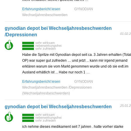
Erfahrungsbericht lesen
GYNODIAN
Wechseljahresbeschwerden
gynodian depot bei Wechseljahresbeschwerden
01.02.
/Depressionen
sehr wirksam
nebenwirkungsfrei
sehr zufrieden
Habe die Spritze mit Gynodian depot seit ca. 3 Jahren erhalten (Tota
OP) war super gut zufrieden .... und jetzt ... kann mir irgend jemand
erklären warum sie vom Markt genommen wurde und ob sie evtl.im
Ausland erhätlich ist ... Habe nur noch 1 …
Erfahrungsbericht lesen
GYNODIAN
Wechseljahresbeschwerden /Depressionen
(Wechseljahresbeschwerden)
25.01.
gynodian depot bei Wechseljahresbeschwerden
sehr wirksam
nebenwirkungsfrei
sehr zufrieden
ich nehme dieses medikament seit 7 jahren . hatte vorher starke