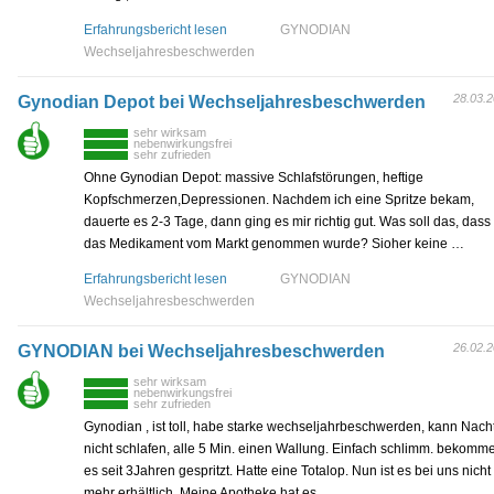
Erfahrungsbericht lesen
GYNODIAN
Wechseljahresbeschwerden
28.03.
Gynodian Depot bei Wechseljahresbeschwerden
sehr wirksam
nebenwirkungsfrei
sehr zufrieden
Ohne Gynodian Depot: massive Schlafstörungen, heftige
Kopfschmerzen,Depressionen. Nachdem ich eine Spritze bekam,
dauerte es 2-3 Tage, dann ging es mir richtig gut. Was soll das, dass
das Medikament vom Markt genommen wurde? Sioher keine …
Erfahrungsbericht lesen
GYNODIAN
Wechseljahresbeschwerden
26.02.
GYNODIAN bei Wechseljahresbeschwerden
sehr wirksam
nebenwirkungsfrei
sehr zufrieden
Gynodian , ist toll, habe starke wechseljahrbeschwerden, kann Nach
nicht schlafen, alle 5 Min. einen Wallung. Einfach schlimm. bekomm
es seit 3Jahren gespritzt. Hatte eine Totalop. Nun ist es bei uns nicht
mehr erhältlich. Meine Apotheke hat es …