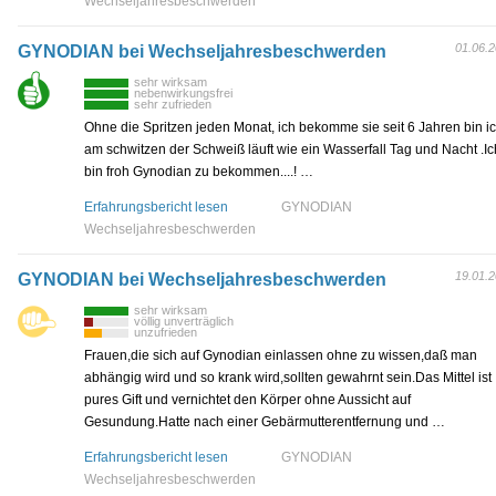
Wechseljahresbeschwerden
01.06.
GYNODIAN bei Wechseljahresbeschwerden
sehr wirksam
nebenwirkungsfrei
sehr zufrieden
Ohne die Spritzen jeden Monat, ich bekomme sie seit 6 Jahren bin i
am schwitzen der Schweiß läuft wie ein Wasserfall Tag und Nacht .Ic
bin froh Gynodian zu bekommen....! …
Erfahrungsbericht lesen
GYNODIAN
Wechseljahresbeschwerden
19.01.
GYNODIAN bei Wechseljahresbeschwerden
sehr wirksam
völlig unverträglich
unzufrieden
Frauen,die sich auf Gynodian einlassen ohne zu wissen,daß man
abhängig wird und so krank wird,sollten gewahrnt sein.Das Mittel ist
pures Gift und vernichtet den Körper ohne Aussicht auf
Gesundung.Hatte nach einer Gebärmutterentfernung und …
Erfahrungsbericht lesen
GYNODIAN
Wechseljahresbeschwerden