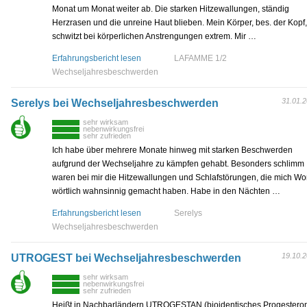
Monat um Monat weiter ab. Die starken Hitzewallungen, ständig
Herzrasen und die unreine Haut blieben. Mein Körper, bes. der Kopf,
schwitzt bei körperlichen Anstrengungen extrem. Mir …
Erfahrungsbericht lesen
LAFAMME 1/2
Wechseljahresbeschwerden
31.01.
Serelys bei Wechseljahresbeschwerden
sehr wirksam
nebenwirkungsfrei
sehr zufrieden
Ich habe über mehrere Monate hinweg mit starken Beschwerden
aufgrund der Wechseljahre zu kämpfen gehabt. Besonders schlimm
waren bei mir die Hitzewallungen und Schlafstörungen, die mich Wo
wörtlich wahnsinnig gemacht haben. Habe in den Nächten …
Erfahrungsbericht lesen
Serelys
Wechseljahresbeschwerden
19.10.
UTROGEST bei Wechseljahresbeschwerden
sehr wirksam
nebenwirkungsfrei
sehr zufrieden
Heißt in Nachbarländern UTROGESTAN (bioidentisches Progesteron