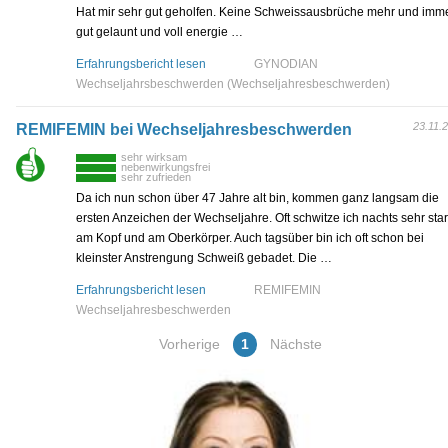
Hat mir sehr gut geholfen. Keine Schweissausbrüche mehr und imm
gut gelaunt und voll energie …
Erfahrungsbericht lesen
GYNODIAN
Wechseljahrsbeschwerden (Wechseljahresbeschwerden)
23.11.
REMIFEMIN bei Wechseljahresbeschwerden
sehr wirksam
nebenwirkungsfrei
sehr zufrieden
Da ich nun schon über 47 Jahre alt bin, kommen ganz langsam die
ersten Anzeichen der Wechseljahre. Oft schwitze ich nachts sehr sta
am Kopf und am Oberkörper. Auch tagsüber bin ich oft schon bei
kleinster Anstrengung Schweiß gebadet. Die …
Erfahrungsbericht lesen
REMIFEMIN
Wechseljahresbeschwerden
Vorherige
1
Nächste