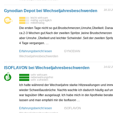
18.10.
Gynodian Depot bei Wechseljahresbeschwerden
leicht wirksam
mäßig verträglich
mittelmäßig
Die ersten Tage nicht so gut.Brustschmerzen,Unruhe,Übelkeit. Dana
ca.2-3 Wochen gut.Nach der zweiten Spritze ,keine Brustschmerzen
aber Unruhe ,Übelkeit und leichter Schwindel .Seit der zweiten Sprit
4 Tage vergangen. …
Erfahrungsbericht lesen
GYNODIAN
Wechseljahresbeschwerden
14.02.
ISOFLAVON bei Wechseljahresbeschwerden
sehr wirksam
nebenwirkungsfrei
sehr zufrieden
Ich hatte während der Wechseljahre starke Hitzewallungen und imm
wieder Schweißausbrüche. Nachts wachte ich dadurch häufig auf u
war tagsüber öfter ausgelaugt. Ich habe mich in der Apotheke berate
lassen und man empfahl mir die Isoflavon …
Erfahrungsbericht lesen
ISOFLAVON