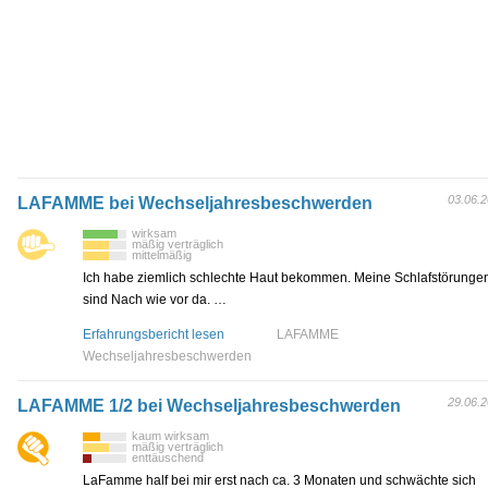
03.06.
LAFAMME bei Wechseljahresbeschwerden
wirksam
mäßig verträglich
mittelmäßig
Ich habe ziemlich schlechte Haut bekommen. Meine Schlafstörunge
sind Nach wie vor da. …
Erfahrungsbericht lesen
LAFAMME
Wechseljahresbeschwerden
29.06.
LAFAMME 1/2 bei Wechseljahresbeschwerden
kaum wirksam
mäßig verträglich
enttäuschend
LaFamme half bei mir erst nach ca. 3 Monaten und schwächte sich