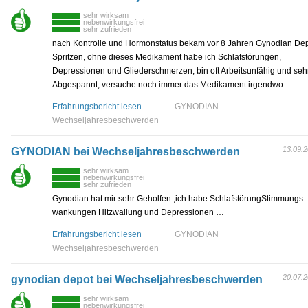
sehr wirksam
nebenwirkungsfrei
sehr zufrieden
nach Kontrolle und Hormonstatus bekam vor 8 Jahren Gynodian De
Spritzen, ohne dieses Medikament habe ich Schlafstörungen,
Depressionen und Gliederschmerzen, bin oft Arbeitsunfähig und seh
Abgespannt, versuche noch immer das Medikament irgendwo …
Erfahrungsbericht lesen
GYNODIAN
Wechseljahresbeschwerden
13.09.
GYNODIAN bei Wechseljahresbeschwerden
sehr wirksam
nebenwirkungsfrei
sehr zufrieden
Gynodian hat mir sehr Geholfen ,ich habe SchlafstörungStimmungs
wankungen Hitzwallung und Depressionen …
Erfahrungsbericht lesen
GYNODIAN
Wechseljahresbeschwerden
20.07.
gynodian depot bei Wechseljahresbeschwerden
sehr wirksam
nebenwirkungsfrei