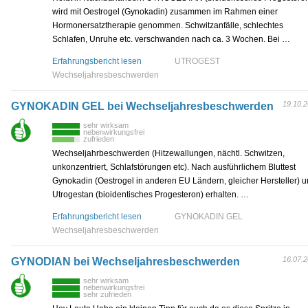
wird mit Oestrogel (Gynokadin) zusammen im Rahmen einer
Hormonersatztherapie genommen. Schwitzanfälle, schlechtes
Schlafen, Unruhe etc. verschwanden nach ca. 3 Wochen. Bei …
Erfahrungsbericht lesen
UTROGEST
Wechseljahresbeschwerden
19.10.
GYNOKADIN GEL bei Wechseljahresbeschwerden
sehr wirksam
nebenwirkungsfrei
zufrieden
Wechseljahrbeschwerden (Hitzewallungen, nächtl. Schwitzen,
unkonzentriert, Schlafstörungen etc). Nach ausführlichem Bluttest
Gynokadin (Oestrogel in anderen EU Ländern, gleicher Hersteller) 
Utrogestan (bioidentisches Progesteron) erhalten. …
Erfahrungsbericht lesen
GYNOKADIN GEL
Wechseljahresbeschwerden
16.07.
GYNODIAN bei Wechseljahresbeschwerden
sehr wirksam
nebenwirkungsfrei
sehr zufrieden