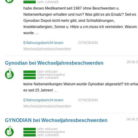
sehr zufrieden
habe dieses Medikament seit 1987 ohne Beschwerden u.
Nebenwirkungen erhalten und nun? Was gibt es als Ersatz? Seit es
Gynodian Depot nicht mehr gibt, sind Schlafstörungen,
Insektenallergien, Sonne u. Hitze u.v.m.muss ich vermeiden. Warum
wurde …
Erfahrungsbericht lesen
GYNODIAN
Wechseljahresbeschwerden
28.06.
Gynodian bei Wechseljahresbeschwerden
sehr wirksam
nebenwirkungsfrei
sehr zufrieden
keine Nebenwirkungen Warum wurde Gynodian abgesetzt? Ich erha
es seit 25 Jahren! …
Erfahrungsbericht lesen
GYNODIAN
Wechseljahresbeschwerden
04.06.
GYNODIAN bei Wechseljahresbeschwerden
sehr wirksam
nebenwirkungsfrei
sehr zufrieden