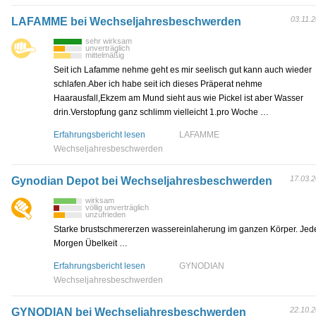
03.11.
LAFAMME bei Wechseljahresbeschwerden
sehr wirksam
unverträglich
mittelmäßig
Seit ich Lafamme nehme geht es mir seelisch gut kann auch wieder
schlafen.Aber ich habe seit ich dieses Präperat nehme
Haarausfall,Ekzem am Mund sieht aus wie Pickel ist aber Wasser
drin.Verstopfung ganz schlimm vielleicht 1.pro Woche …
Erfahrungsbericht lesen
LAFAMME
Wechseljahresbeschwerden
17.03.
Gynodian Depot bei Wechseljahresbeschwerden
wirksam
völlig unverträglich
unzufrieden
Starke brustschmererzen wassereinlaherung im ganzen Körper. Jed
Morgen Übelkeit …
Erfahrungsbericht lesen
GYNODIAN
Wechseljahresbeschwerden
22.10.
GYNODIAN bei Wechseljahresbeschwerden