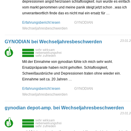
depressionen angst herzrasen schlaflosigkeit. nun wurde es einfach
vom markt genommen und meine panik steigt jetzt schon ..was ich
unverantwortlich finde das es nicht mal ein ersatz für …
Erfahrungsbericht lesen
GYNODIAN
Wechseljahresbeschwerden
23.01.
GYNODIAN bei Wechseljahresbeschwerden
sehr wirksam
nebenwirkungsfrei
sehr zufrieden
Mit der Einnahme von gynodian fühle ich mich sehr wohl.
Ersatzpräparate haben nicht geholfen. Schlaflosigkeit,
Schweißausbrüche und Depressionen traten ohne wieder ein.
Einnahme seit ca. 20 Jahren …
Erfahrungsbericht lesen
GYNODIAN
Wechseljahresbeschwerden
gynodian depot-amp. bei Wechseljahresbeschwerden
23.01.
sehr wirksam
nebenwirkungsfrei
sehr zufrieden