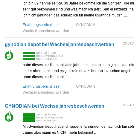
ich bin 89 nehme seit ca. 39 Jahre bekomme ich die Spritzen , die mi
sehr gut bekommen sind und was mach ich jetzt....ein ersatzmittel h
ich nicht gefunden das schrieb ich für meine 89jährige mutter.......... 
Erfahrungsbericht lesen
GYNODIAN
Wechseljahresbeschwerden
30.04.
gynodian depot bei Wechseljahresbeschwerden
sehr wirksam
nebenwirkungsfrei
sehr zufrieden
habe dieses medikament viele jahre bekommen , nun gibt es das nic
leider nicht mehr . und es gibt kein ersatz. ich hab jezt schon angst
ohne dieses medikament.... …
Erfahrungsbericht lesen
GYNODIAN
Wechseljahresbeschwerden
21.04.
GYNODIAN bei Wechseljahresbeschwerden
sehr wirksam
nebenwirkungsfrei
sehr zufrieden
Mit Gynodian depot habe ich super erfahrungen gemacht,ich bin seh
traurig ,das mann es NICHT mehr bekommt …