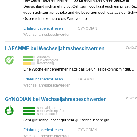
Hey Leute Habe ein kleinen Tipp für euch da es diese Spritze in
Deutschland nicht mehr gibt . Geht zum doc lasst euch ein privat Re
geben geht zur aphotheke und die besorgen euch das aus der Schw
Österreich Luxemburg etc Wird von der …
Erfahrungsbericht lesen
GYNODIAN
Wechseljahresbeschwerden
22.05.
LAFAMME bei Wechseljahresbeschwerden
wirksam
gut verträglich
mittelmäßig
Eine Woche eingenommen hatte das Gefühl es bekommt mir gut. …
Erfahrungsbericht lesen
LAFAMME
Wechseljahresbeschwerden
26.01.
GYNODIAN bei Wechseljahresbeschwerden
sehr wirksam
nebenwirkungsfrei
sehr zufrieden
Sehr gut sehr gut sehr gut sehr gut sehr gut sehr gut …
Erfahrungsbericht lesen
GYNODIAN
Wechseljahresbeschwerden