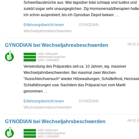
Schweißausbrüche aus. War tagsüber total schlapp und lustlos und
zuletzt sogar sehr unausgeglichen. Zig Hormonersatztherapien hatte
ich schon ausprobiert, bis ich Gynodian Depot bekam. …
Erfahrungsbericht lesen
GYNODIAN
Wechseljahresbeschwerden
08.01.
GYNODIAN bei Wechseljahresbeschwerden
sehr wirksam
nebenwirkungsfrei
sehr zufrieden
Verwendung des Präparates seit ca. 10 Jahren, wg. massiver
Wechseljahrsbeschwerden. Bei maximal zwei Wochen
"Ausschleichversuch" wieder Hitzewallungen, Schüttelfrost, Herzras
Schlafstörungen usw. Nachdem das Präparat nun vom Markt
genommen …
Erfahrungsbericht lesen
GYNODIAN
Wechseljahresbeschwerden
04.01.
GYNODIAN bei Wechseljahrsbeschwerden
sehr wirksam
nebenwirkungsfrei
sehr zufrieden