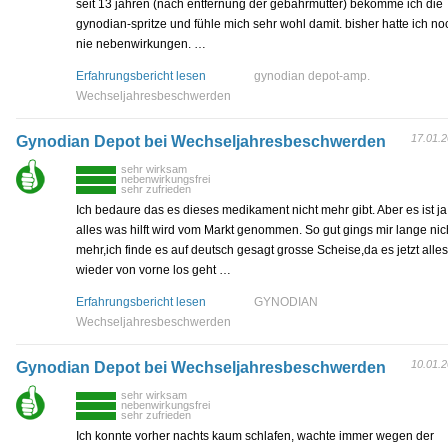
seit 13 jahren (nach entfernung der gebährmutter) bekomme ich die
gynodian-spritze und fühle mich sehr wohl damit. bisher hatte ich no
nie nebenwirkungen. …
Erfahrungsbericht lesen
gynodian depot-amp.
Wechseljahresbeschwerden
17.01.
Gynodian Depot bei Wechseljahresbeschwerden
sehr wirksam
nebenwirkungsfrei
sehr zufrieden
Ich bedaure das es dieses medikament nicht mehr gibt. Aber es ist ja
alles was hilft wird vom Markt genommen. So gut gings mir lange nic
mehr,ich finde es auf deutsch gesagt grosse Scheise,da es jetzt alles
wieder von vorne los geht …
Erfahrungsbericht lesen
GYNODIAN
Wechseljahresbeschwerden
10.01.
Gynodian Depot bei Wechseljahresbeschwerden
sehr wirksam
nebenwirkungsfrei
sehr zufrieden
Ich konnte vorher nachts kaum schlafen, wachte immer wegen der