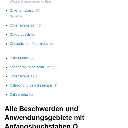
Wassereinlagerungen im Bein
Onychomykose
(10)
Nagelpilz
Ohrenschmerzen
(8)
Ohrgeräusch
(2)
Ohrspeicheldrüsenkrebs
(2)
Osteoporose
(2)
offenen Wunden beim Tier
(1)
Ohrenschmalz
(1)
Osteochondrosis dissecans
(1)
Otitis media
(1)
Alle Beschwerden und
Anwendungsgebiete mit
Anfangsbuchstaben O