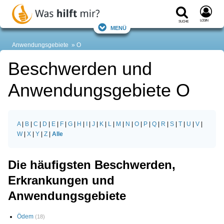
Login
Suche
Menü
Anwendungsgebiete
O
Beschwerden und
Anwendungsgebiete O
A
|
B
|
C
|
D
|
E
|
F
|
G
|
H
|
I
|
J
|
K
|
L
|
M
|
N
|
O
|
P
|
Q
|
R
|
S
|
T
|
U
|
V
|
W
|
X
|
Y
|
Z
|
Alle
Die häufigsten Beschwerden,
Erkrankungen und
Anwendungsgebiete
Ödem
(18)