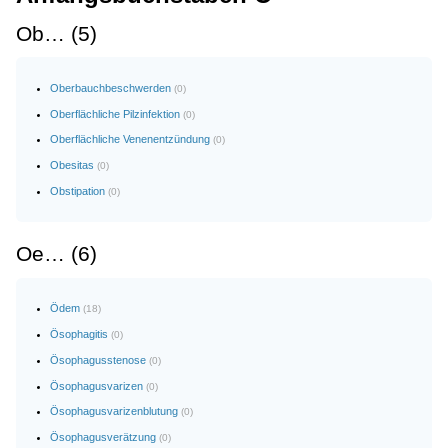
Ob… (5)
Oberbauchbeschwerden
(0)
Oberflächliche Pilzinfektion
(0)
Oberflächliche Venenentzündung
(0)
Obesitas
(0)
Obstipation
(0)
Oe… (6)
Ödem
(18)
Ösophagitis
(0)
Ösophagusstenose
(0)
Ösophagusvarizen
(0)
Ösophagusvarizenblutung
(0)
Ösophagusverätzung
(0)