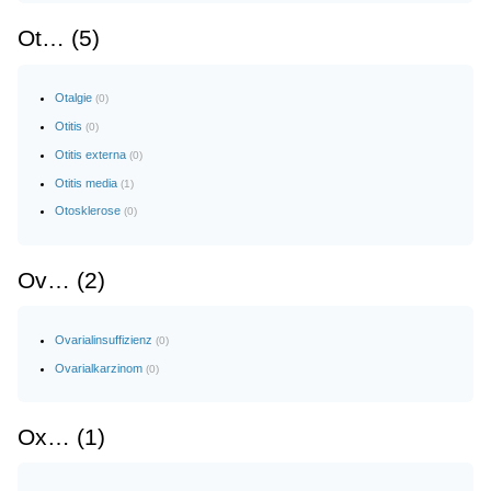
Ot… (5)
Otalgie
(0)
Otitis
(0)
Otitis externa
(0)
Otitis media
(1)
Otosklerose
(0)
Ov… (2)
Ovarialinsuffizienz
(0)
Ovarialkarzinom
(0)
Ox… (1)