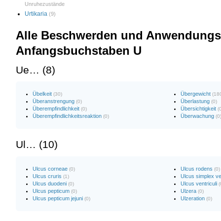
Unruhezustände
Urtikaria
(9)
Alle Beschwerden und Anwendungsg
Anfangsbuchstaben U
Ue… (8)
Übelkeit
Übergewicht
(30)
(18
Überanstrengung
Überlastung
(0)
(0)
Überempfindlichkeit
Übersichtigkeit
(0)
(
Überempfindlichkeitsreaktion
Überwachung
(0)
(0
Ul… (10)
Ulcus corneae
Ulcus rodens
(0)
(0)
Ulcus cruris
Ulcus simplex v
(1)
Ulcus duodeni
Ulcus ventriculi
(0)
(
Ulcus pepticum
Ulzera
(0)
(0)
Ulcus pepticum jejuni
Ulzeration
(0)
(0)