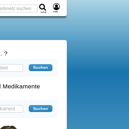
Login
Suche
… ?
d Medikamente