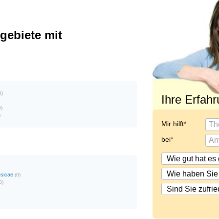
ebiete mit
0)
Ihre Erfah
0)
)
Mir hilft
bei
esicae
(0)
0)