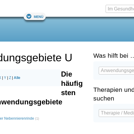
Menü
ungsgebiete U
Was hilft bei 
Die
X
|
Y
|
Z
|
Alle
häufig
Therapien un
sten
suchen
nwendungsgebiete
der Nebennierenrinde
(1)