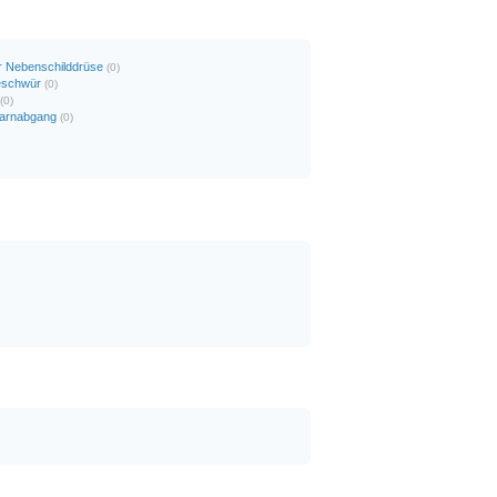
er Nebenschilddrüse
(0)
eschwür
(0)
(0)
 Harnabgang
(0)