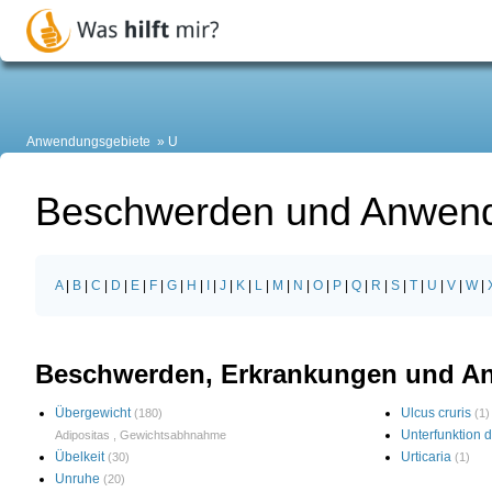
Anwendungsgebiete
U
Beschwerden und Anwend
A
|
B
|
C
|
D
|
E
|
F
|
G
|
H
|
I
|
J
|
K
|
L
|
M
|
N
|
O
|
P
|
Q
|
R
|
S
|
T
|
U
|
V
|
W
|
Beschwerden, Erkrankungen und A
Übergewicht
Ulcus cruris
(180)
(1)
Unterfunktion 
Adipositas
,
Gewichtsabhnahme
Übelkeit
Urticaria
(30)
(1)
Unruhe
(20)