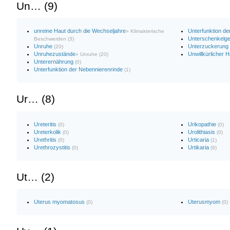
Un… (9)
unreine Haut durch die Wechseljahre
Unterfunktion d
» Klimakterische
Unterschenkelg
Beschwerden (3)
Unruhe
Unterzuckerung
(20)
Unruhezustände
Unwillkürlicher
» Unruhe (20)
Unterernährung
(0)
Unterfunktion der Nebennierenrinde
(1)
Ur… (8)
Ureteritis
Urikopathie
(0)
(0)
Ureterkolik
Urolithiasis
(0)
(0)
Urethritis
Urticaria
(0)
(1)
Urethrozystitis
Urtikaria
(0)
(9)
Ut… (2)
Uterus myomatosus
Uterusmyom
(0)
(0)