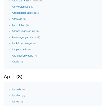
Angstzustände
» Angst (61)
Ankylostomiasis
(0)
Anogenitaler Juckreiz
(0)
Anorexie
(0)
Anovulation
(0)
Anpassungsstörung
(0)
Anstrengungsasthma
(1)
Antikörpermangel
(0)
Antiperistaltik
(0)
Antriebsschwäche
(7)
Anurie
(0)
Ap… (8)
Aphakie
(0)
Aphthen
(9)
Apnoe
(0)