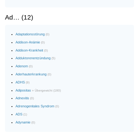
Ad… (12)
Adaptationsstörung
(0)
Addison-Anämie
(0)
Addison-Krankheit
(0)
Adduktorenentzündung
(5)
Adenom
(0)
Aderhauterkrankung
(0)
ADHS
(9)
Adipositas
» Übergewicht (180)
Adnexitis
(0)
Adrenogenitales Syndrom
(0)
ADS
(1)
Adynamie
(0)