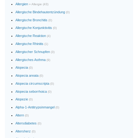
Allergien
» Allergie (43)
Allergische Bindehautentzündung
(0)
Allergische Bronchitis
(0)
Allergische Konjunktivitis
(0)
Allergische Reaktion
(4)
Allergische Rhinitis
(1)
Allergischer Schnupfen
(3)
Allergisches Asthma
(9)
Alopecia
(0)
Alopecia areata
(0)
Alopecia circumscripta
(0)
Alopecia seborrhoica
(0)
Alopezie
(0)
Alpha-1-Antitrypsinmangel
(0)
Altern
(0)
Altersdiabetes
(0)
Altersherz
(0)