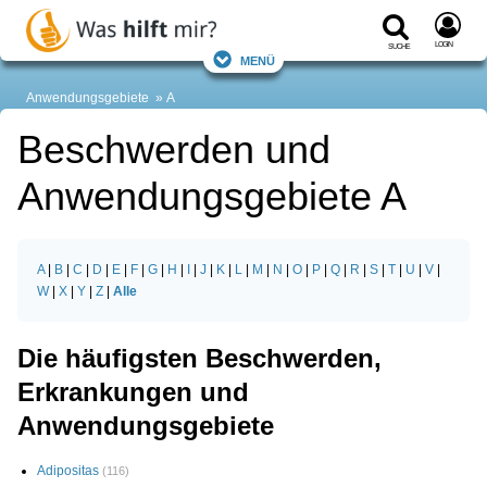
Login
Suche
Menü
Anwendungsgebiete
A
Beschwerden und
Anwendungsgebiete A
A
|
B
|
C
|
D
|
E
|
F
|
G
|
H
|
I
|
J
|
K
|
L
|
M
|
N
|
O
|
P
|
Q
|
R
|
S
|
T
|
U
|
V
|
W
|
X
|
Y
|
Z
|
Alle
Die häufigsten Beschwerden,
Erkrankungen und
Anwendungsgebiete
Adipositas
(116)