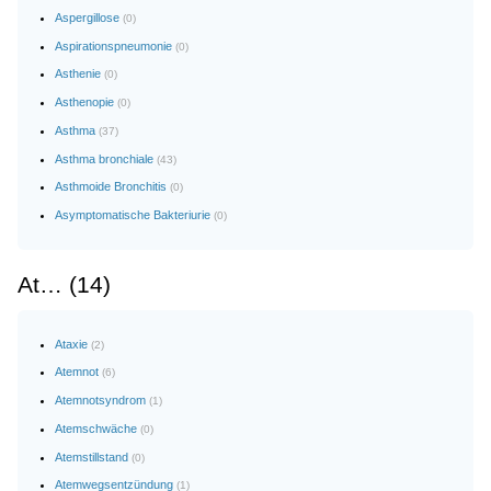
Aspergillose
(0)
Aspirationspneumonie
(0)
Asthenie
(0)
Asthenopie
(0)
Asthma
(37)
Asthma bronchiale
(43)
Asthmoide Bronchitis
(0)
Asymptomatische Bakteriurie
(0)
At… (14)
Ataxie
(2)
Atemnot
(6)
Atemnotsyndrom
(1)
Atemschwäche
(0)
Atemstillstand
(0)
Atemwegsentzündung
(1)