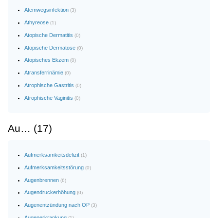
Atemwegsinfektion
(3)
Athyreose
(1)
Atopische Dermatitis
(0)
Atopische Dermatose
(0)
Atopisches Ekzem
(0)
Atransferrinämie
(0)
Atrophische Gastritis
(0)
Atrophische Vaginitis
(0)
Au… (17)
Aufmerksamkeitsdefizit
(1)
Aufmerksamkeitsstörung
(0)
Augenbrennen
(6)
Augendruckerhöhung
(0)
Augenentzündung nach OP
(3)
Augenerkrankung
(1)