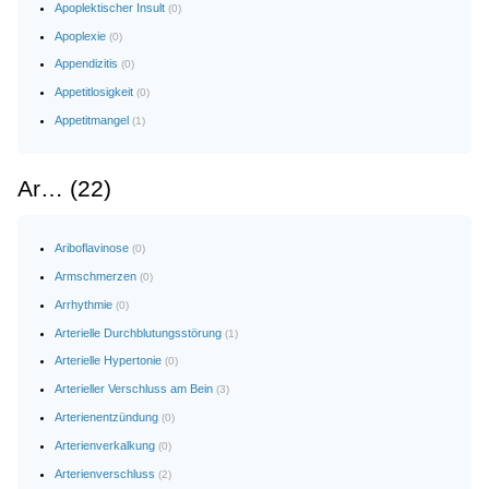
Apoplektischer Insult
(0)
Apoplexie
(0)
Appendizitis
(0)
Appetitlosigkeit
(0)
Appetitmangel
(1)
Ar… (22)
Ariboflavinose
(0)
Armschmerzen
(0)
Arrhythmie
(0)
Arterielle Durchblutungsstörung
(1)
Arterielle Hypertonie
(0)
Arterieller Verschluss am Bein
(3)
Arterienentzündung
(0)
Arterienverkalkung
(0)
Arterienverschluss
(2)