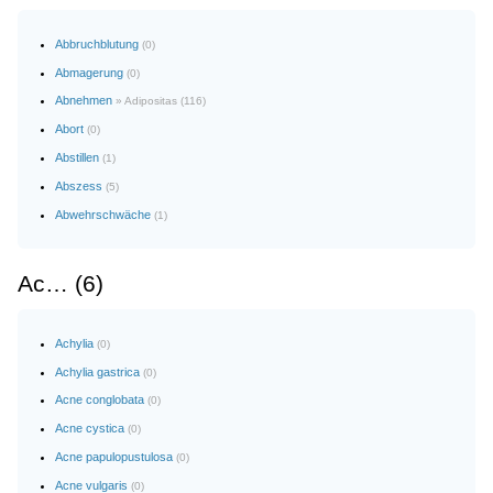
Abbruchblutung
(0)
Abmagerung
(0)
Abnehmen
» Adipositas (116)
Abort
(0)
Abstillen
(1)
Abszess
(5)
Abwehrschwäche
(1)
Ac… (6)
Achylia
(0)
Achylia gastrica
(0)
Acne conglobata
(0)
Acne cystica
(0)
Acne papulopustulosa
(0)
Acne vulgaris
(0)