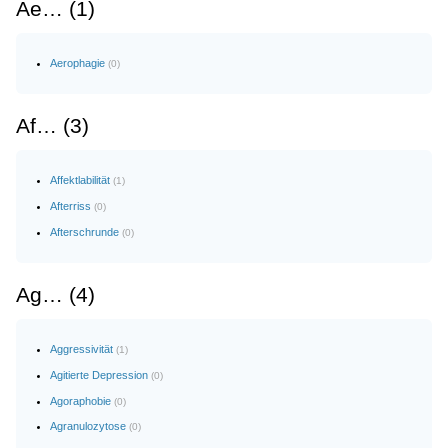
Ae… (1)
Aerophagie
(0)
Af… (3)
Affektlabilität
(1)
Afterriss
(0)
Afterschrunde
(0)
Ag… (4)
Aggressivität
(1)
Agitierte Depression
(0)
Agoraphobie
(0)
Agranulozytose
(0)