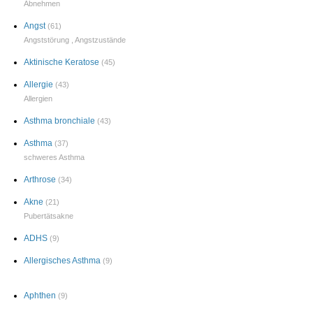
Abnehmen
Angst
(61)
Angststörung
,
Angstzustände
Aktinische Keratose
(45)
Allergie
(43)
Allergien
Asthma bronchiale
(43)
Asthma
(37)
schweres Asthma
Arthrose
(34)
Akne
(21)
Pubertätsakne
ADHS
(9)
Allergisches Asthma
(9)
Aphthen
(9)