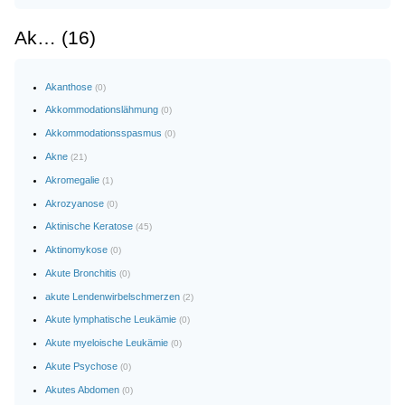
Ak… (16)
Akanthose
(0)
Akkommodationslähmung
(0)
Akkommodationsspasmus
(0)
Akne
(21)
Akromegalie
(1)
Akrozyanose
(0)
Aktinische Keratose
(45)
Aktinomykose
(0)
Akute Bronchitis
(0)
akute Lendenwirbelschmerzen
(2)
Akute lymphatische Leukämie
(0)
Akute myeloische Leukämie
(0)
Akute Psychose
(0)
Akutes Abdomen
(0)