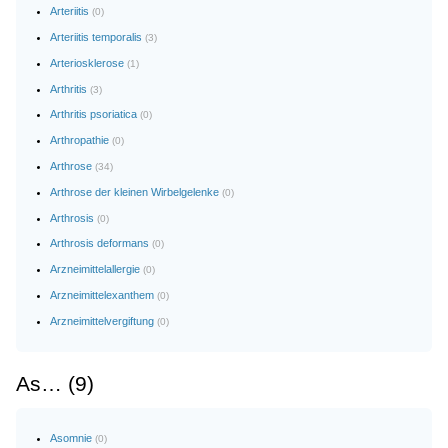
Arteriitis
(0)
Arteriitis temporalis
(3)
Arteriosklerose
(1)
Arthritis
(3)
Arthritis psoriatica
(0)
Arthropathie
(0)
Arthrose
(34)
Arthrose der kleinen Wirbelgelenke
(0)
Arthrosis
(0)
Arthrosis deformans
(0)
Arzneimittelallergie
(0)
Arzneimittelexanthem
(0)
Arzneimittelvergiftung
(0)
As… (9)
Asomnie
(0)