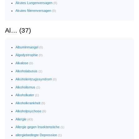
Akutes Lungenversagen
(0)
Akutes Nierenversagen
(0)
Al… (37)
Albuminmangel
(0)
Algodystrophie
(0)
Alkalose
(0)
Alkoholabusus
(1)
Alkoholentzugssyndrom
(0)
Alkoholismus
(1)
Alkoholkater
(1)
Alkoholkrankheit
(0)
Alkoholpsychose
(0)
Allergie
(43)
Allergie gegen Insektenstiche
(1)
allergiebedingte Depression
(1)