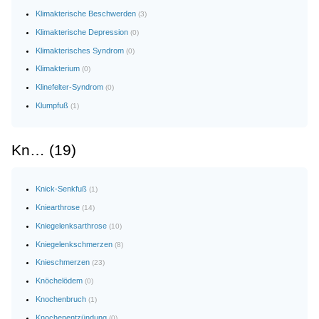
Klimakterische Beschwerden
(3)
Klimakterische Depression
(0)
Klimakterisches Syndrom
(0)
Klimakterium
(0)
Klinefelter-Syndrom
(0)
Klumpfuß
(1)
Kn… (19)
Knick-Senkfuß
(1)
Kniearthrose
(14)
Kniegelenksarthrose
(10)
Kniegelenkschmerzen
(8)
Knieschmerzen
(23)
Knöchelödem
(0)
Knochenbruch
(1)
Knochenentzündung
(0)