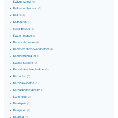
Kaliummangel
(0)
Kallmann-Syndrom
(0)
Kallus
(0)
Kältegefühl
(0)
kalter Entzug
(1)
Kalziummangel
(0)
Kammerflimmern
(0)
Kammerscheidewanddefekt
(0)
Kapillarbrüchigkeit
(0)
Kaposi-Sarkom
(0)
Kapselhäutchenglaukom
(0)
Karbunkel
(0)
Kardiomyopathie
(1)
Karpaltunnelsyndrom
(0)
Karzinoide
(2)
Katalepsie
(0)
Kataplexie
(2)
Katarakt
(2)