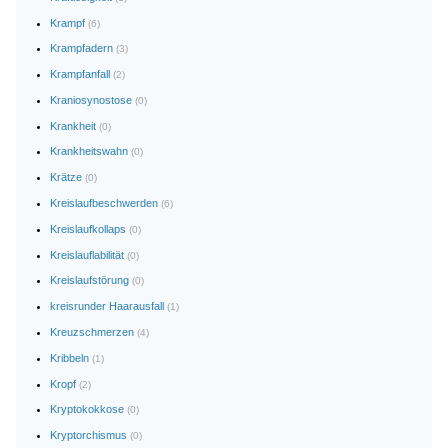
Krampf
(6)
Krampfadern
(3)
Krampfanfall
(2)
Kraniosynostose
(0)
Krankheit
(0)
Krankheitswahn
(0)
Krätze
(0)
Kreislaufbeschwerden
(6)
Kreislaufkollaps
(0)
Kreislauflabilität
(0)
Kreislaufstörung
(0)
kreisrunder Haarausfall
(1)
Kreuzschmerzen
(4)
Kribbeln
(1)
Kropf
(2)
Kryptokokkose
(0)
Kryptorchismus
(0)