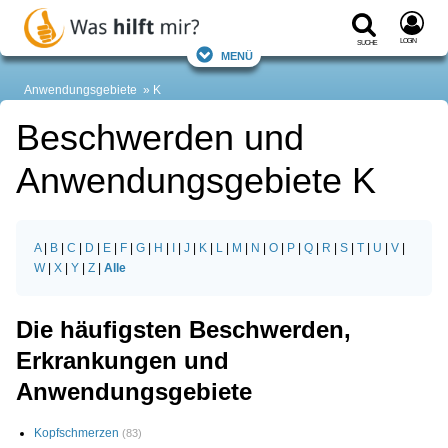
Login
Suche
Menü
Anwendungsgebiete
K
Beschwerden und
Anwendungsgebiete K
A
|
B
|
C
|
D
|
E
|
F
|
G
|
H
|
I
|
J
|
K
|
L
|
M
|
N
|
O
|
P
|
Q
|
R
|
S
|
T
|
U
|
V
|
W
|
X
|
Y
|
Z
|
Alle
Die häufigsten Beschwerden,
Erkrankungen und
Anwendungsgebiete
Kopfschmerzen
(83)