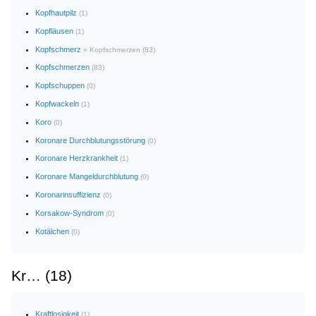
Kopfhautpilz
(1)
Kopfläusen
(1)
Kopfschmerz
» Kopfschmerzen (83)
Kopfschmerzen
(83)
Kopfschuppen
(0)
Kopfwackeln
(1)
Koro
(0)
Koronare Durchblutungsstörung
(0)
Koronare Herzkrankheit
(1)
Koronare Mangeldurchblutung
(0)
Koronarinsuffizienz
(0)
Korsakow-Syndrom
(0)
Kotälchen
(0)
Kr… (18)
Kraftlosigkeit
(1)