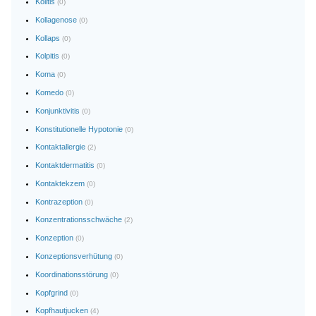
Kolitis
(0)
Kollagenose
(0)
Kollaps
(0)
Kolpitis
(0)
Koma
(0)
Komedo
(0)
Konjunktivitis
(0)
Konstitutionelle Hypotonie
(0)
Kontaktallergie
(2)
Kontaktdermatitis
(0)
Kontaktekzem
(0)
Kontrazeption
(0)
Konzentrationsschwäche
(2)
Konzeption
(0)
Konzeptionsverhütung
(0)
Koordinationsstörung
(0)
Kopfgrind
(0)
Kopfhautjucken
(4)