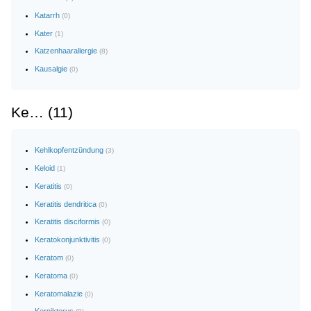
Katarrh
(0)
Kater
(1)
Katzenhaarallergie
(8)
Kausalgie
(0)
Ke… (11)
Kehlkopfentzündung
(3)
Keloid
(1)
Keratitis
(0)
Keratitis dendritica
(0)
Keratitis disciformis
(0)
Keratokonjunktivitis
(0)
Keratom
(0)
Keratoma
(0)
Keratomalazie
(0)