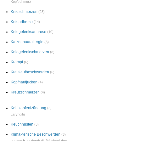
Kopfschmerz
Knieschmerzen
(23)
Kniearthrose
(14)
Kniegelenksarthrose
(10)
Katzenhaarallergie
(8)
Kniegelenkschmerzen
(8)
Krampf
(6)
Kreislaufbeschwerden
(6)
Kopfhautjucken
(4)
Kreuzschmerzen
(4)
Kehlkopfentzündung
(3)
Laryngitis
Keuchhusten
(3)
Klimakterische Beschwerden
(3)
unreine Haut durch die Wechseljahre