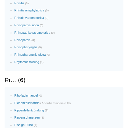
Rhinitis
(0)
Rhinitis anaphylactica
(0)
Rhinitis vasomotorica
(0)
Rhinopathia sicca
(0)
Rhinopathia vasomotorica
(0)
Rhinopathie
(0)
Rhinopharyngitis
(0)
Rhinopharyngitis sicca
(0)
Rhythmusstörung
(0)
Ri… (6)
Riboflavinmangel
(0)
Riesenzellarteriitis
» Arteriitis temporalis (3)
Rippenfellentzündung
(1)
Rippenschmerzen
(3)
Rissige Füße
(1)