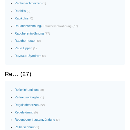
Rachenschmerzen
(1)
Rachitis
(0)
Radikulitis
(0)
Rauchentwöhnung
» Raucherentwöhnung (77)
Raucherentwöhnung
(77)
Raucherhusten
(0)
Raue Lippen
(1)
Raynaud-Syndrom
(0)
Re… (27)
Reflexinkontinenz
(0)
Refluxösophagitis
(1)
Regelschmerzen
(22)
Regelstörung
(0)
Regenbogenhautentzündung
(0)
Reibeisenhaut
(1)