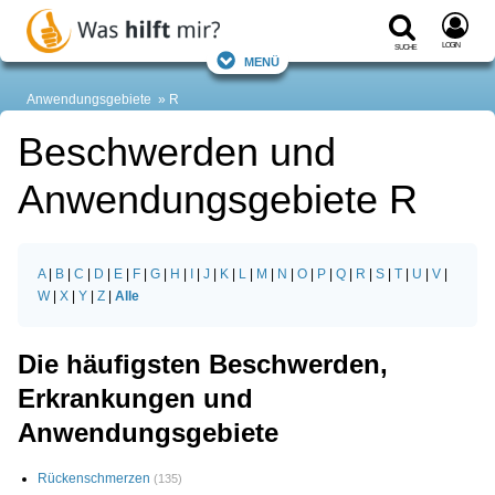
Login
Suche
Menü
Anwendungsgebiete
R
Beschwerden und
Anwendungsgebiete R
A
|
B
|
C
|
D
|
E
|
F
|
G
|
H
|
I
|
J
|
K
|
L
|
M
|
N
|
O
|
P
|
Q
|
R
|
S
|
T
|
U
|
V
|
W
|
X
|
Y
|
Z
|
Alle
Die häufigsten Beschwerden,
Erkrankungen und
Anwendungsgebiete
Rückenschmerzen
(135)