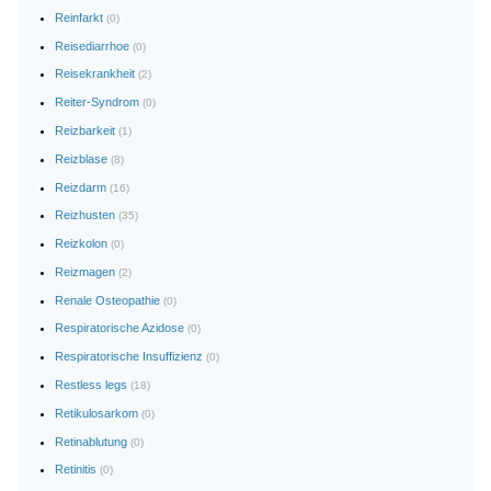
Reinfarkt
(0)
Reisediarrhoe
(0)
Reisekrankheit
(2)
Reiter-Syndrom
(0)
Reizbarkeit
(1)
Reizblase
(8)
Reizdarm
(16)
Reizhusten
(35)
Reizkolon
(0)
Reizmagen
(2)
Renale Osteopathie
(0)
Respiratorische Azidose
(0)
Respiratorische Insuffizienz
(0)
Restless legs
(18)
Retikulosarkom
(0)
Retinablutung
(0)
Retinitis
(0)