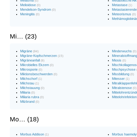
Melasma
Metabolische Alk
(0)
Melioidose
Metastase
(0)
(1)
Mendelson-Syndrom
Metastasierend
(0)
Meningitis
Meteorismus
(0)
(0)
Methämoglobinä
Mi… (23)
Migräne
Minderwuchs
(94)
(0)
Migräne-Kopfschmerzen
Mineralstoffmang
(15)
Migräneanfall
Miosis
(9)
(0)
Mikrobielles Ekzem
Mischkollagenos
(0)
Mikrosporie
Mischpsychose
(0)
Miktionsbeschwerden
Missbildung
(0)
(0)
Milchschorf
Mitesser
(1)
(1)
Milchstau
Mitralklappenfehl
(1)
Milchstauung
Mitralstenose
(0)
(0)
Miliaria
Mittelohrentzün
(0)
Miliaria rubra
Mittelohrinfektion
(0)
Milzbrand
(0)
Mo… (18)
Morbus Addison
Morbus haemoly
(1)