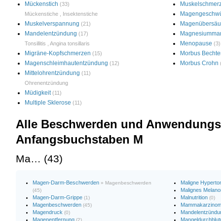
Mückenstich
Muskelschmer
(33)
Magengeschw
Mückenstiche
,
Insektenstiche
Muskelverspannung
Magenübersäu
(21)
Mandelentzündung
Magnesiumma
(17)
Menopause
Tonsillitis
,
Angina tonsillaris
(3)
Migräne-Kopfschmerzen
Morbus Bechte
(15)
Magenschleimhautentzündung
Morbus Crohn
(12)
Mittelohrentzündung
(11)
Ohrenentzündung
Müdigkeit
(11)
Multiple Sklerose
(11)
Alle Beschwerden und Anwendungsg
Anfangsbuchstaben M
Ma… (43)
Magen-Darm-Beschwerden
Maligne Hyperto
» Magenbeschwerden
Malignes Melan
(45)
Magen-Darm-Grippe
Malnutrition
(1)
(0)
Magenbeschwerden
Mammakarzino
(45)
Magendruck
Mandelentzündu
(0)
Magenentfernung
Mangeldurchblut
(2)