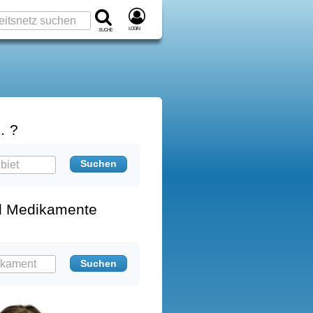
Login
Suche
… ?
d Medikamente