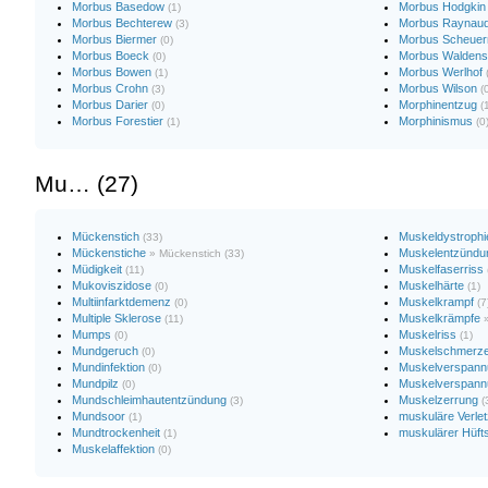
Morbus Basedow
Morbus Hodgkin
(1)
Morbus Bechterew
Morbus Raynau
(3)
Morbus Biermer
Morbus Scheue
(0)
Morbus Boeck
Morbus Waldens
(0)
Morbus Bowen
Morbus Werlhof
(1)
Morbus Crohn
Morbus Wilson
(3)
(
Morbus Darier
Morphinentzug
(0)
(
Morbus Forestier
Morphinismus
(1)
(0
Mu… (27)
Mückenstich
Muskeldystrophi
(33)
Mückenstiche
Muskelentzündu
» Mückenstich (33)
Müdigkeit
Muskelfaserriss
(11)
Mukoviszidose
Muskelhärte
(0)
(1)
Multiinfarktdemenz
Muskelkrampf
(0)
(7
Multiple Sklerose
Muskelkrämpfe
(11)
Mumps
Muskelriss
(0)
(1)
Mundgeruch
Muskelschmerz
(0)
Mundinfektion
Muskelverspann
(0)
Mundpilz
Muskelverspan
(0)
Mundschleimhautentzündung
Muskelzerrung
(3)
(
Mundsoor
muskuläre Verle
(1)
Mundtrockenheit
muskulärer Hüf
(1)
Muskelaffektion
(0)