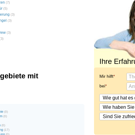
zen
(7)
ür
(5)
erung
(3)
ngel
(3)
rew
(3)
(3)
Ihre Erfah
ebiete mit
Mir hilft
bei
nie
(0)
om
(0)
m
(0)
ng
(17)
ung
(0)