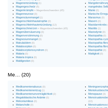
Magenentzündung
Mangelernährun
(1)
Magengeschwür
mangelndes Sel
(5)
Magenkrämpfe
Manie
» Magenbeschwerden (45)
(0)
Magenneurose
Manische Erreg
(0)
Magensäuremangel
Marasmus
(1)
(0)
Magenschleimhautatrophie
Masern
(0)
(0)
Magenschleimhautentzündung
Mastdarmkrebs
(12)
Magenschmerzen
Mastitis
» Magenbeschwerden (45)
(1)
Magenübersäuerung
Mastodynie
(3)
(0)
Magenverstimmung
Mastopathia
(0)
(0)
Magnesiummangel
Mastopathia cyst
(3)
Makulaödem
Mastopathia fibr
(0)
Malabsorption
Mastopathia fibr
(0)
Malabsorptionssyndrom
Mastopathie
(0)
(0)
Malaria
Mattigkeit
(0)
(0)
Malaria tropica
(0)
Maldigestion
(0)
Me… (20)
Medikamentenabusus
Meningoenzephal
(0)
Medikamentenentzug
Meniskusbesch
(1)
Medikamentenunverträglichkeit
Menopause
(2)
(3)
Megaloblastische Anämie
Menstruationsb
(0)
Mekoniumileus
(0)
(22)
Melancholie
Menstruationss
(0)