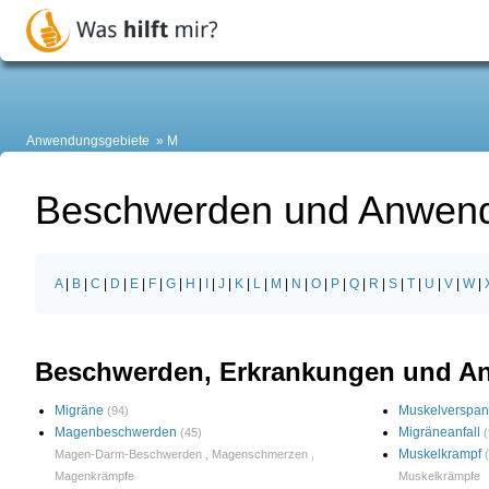
Anwendungsgebiete
M
Beschwerden und Anwen
A
|
B
|
C
|
D
|
E
|
F
|
G
|
H
|
I
|
J
|
K
|
L
|
M
|
N
|
O
|
P
|
Q
|
R
|
S
|
T
|
U
|
V
|
W
|
Beschwerden, Erkrankungen und A
Migräne
Muskelverspa
(94)
Magenbeschwerden
Migräneanfall
(45)
(
Muskelkrampf
Magen-Darm-Beschwerden
,
Magenschmerzen
,
Magenkrämpfe
Muskelkrämpfe