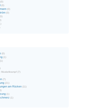
(0)
d
(0)
rmann
(0)
tröm
(0)
(0)
0)
1)
)
e
(0)
ng
(1)
(1)
)
» Muskelkrampf (7)
en
(7)
ung
(21)
nungen am Rücken
(11)
3)
tzung
(1)
tschmerz
(1)