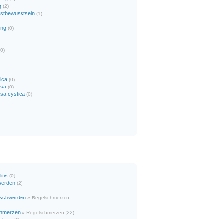
g
(2)
bstbewusstsein
(1)
ung
(0)
(0)
ica
(0)
osa
(0)
osa cystica
(0)
itis
(0)
werden
(2)
eschwerden
» Regelschmerzen
chmerzen
» Regelschmerzen (22)