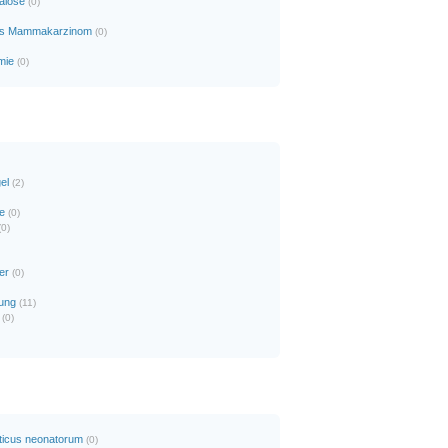
alose
(0)
es Mammakarzinom
(0)
mie
(0)
el
(2)
e
(0)
(0)
er
(0)
dung
(11)
(0)
ticus neonatorum
(0)