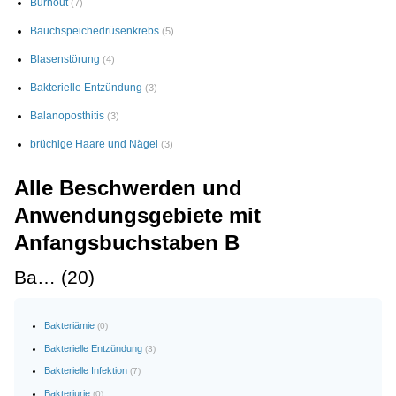
Burnout
(7)
Bauchspeichedrüsenkrebs
(5)
Blasenstörung
(4)
Bakterielle Entzündung
(3)
Balanoposthitis
(3)
brüchige Haare und Nägel
(3)
Alle Beschwerden und
Anwendungsgebiete mit
Anfangsbuchstaben B
Ba… (20)
Bakteriämie
(0)
Bakterielle Entzündung
(3)
Bakterielle Infektion
(7)
Bakteriurie
(0)