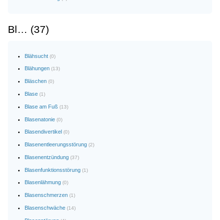
Bl… (37)
Blähsucht
(0)
Blähungen
(13)
Bläschen
(0)
Blase
(1)
Blase am Fuß
(13)
Blasenatonie
(0)
Blasendivertikel
(0)
Blasenentleerungsstörung
(2)
Blasenentzündung
(37)
Blasenfunktionsstörung
(1)
Blasenlähmung
(0)
Blasenschmerzen
(1)
Blasenschwäche
(14)