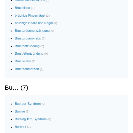
(0)
Brucellose
(0)
brüchige Fingernägel
(2)
brüchige Haare und Nägel
(3)
Brustdrüsenentzündung
(0)
Brustdrüsenkrebs
(0)
Brustentzündung
(2)
Brustfellentzündung
(0)
Brustkrebs
(1)
Brustschmerzen
(1)
Bu… (7)
Buerger-Syndrom
(0)
Bulimie
(1)
Burning-feet-Syndrom
(0)
Burnout
(7)