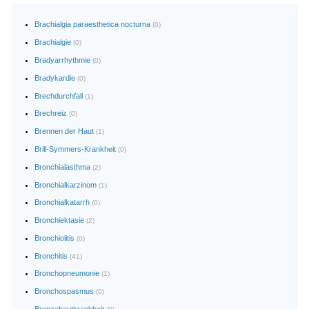
Brachialgia paraesthetica nocturna
(0)
Brachialgie
(0)
Bradyarrhythmie
(0)
Bradykardie
(0)
Brechdurchfall
(1)
Brechreiz
(0)
Brennen der Haut
(1)
Brill-Symmers-Krankheit
(0)
Bronchialasthma
(2)
Bronchialkarzinom
(1)
Bronchialkatarrh
(0)
Bronchiektasie
(2)
Bronchiolitis
(0)
Bronchitis
(41)
Bronchopneumonie
(1)
Bronchospasmus
(0)
Bronzehautkrankheit