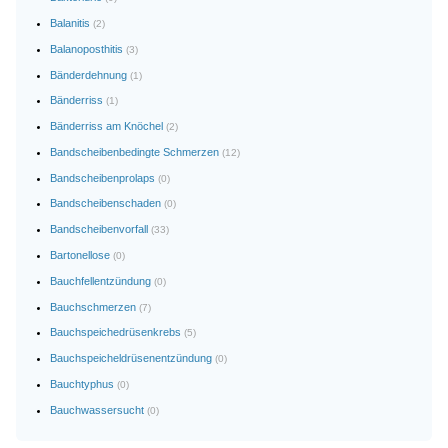
Balanitis
(2)
Balanoposthitis
(3)
Bänderdehnung
(1)
Bänderriss
(1)
Bänderriss am Knöchel
(2)
Bandscheibenbedingte Schmerzen
(12)
Bandscheibenprolaps
(0)
Bandscheibenschaden
(0)
Bandscheibenvorfall
(33)
Bartonellose
(0)
Bauchfellentzündung
(0)
Bauchschmerzen
(7)
Bauchspeichedrüsenkrebs
(5)
Bauchspeicheldrüsenentzündung
(0)
Bauchtyphus
(0)
Bauchwassersucht
(0)