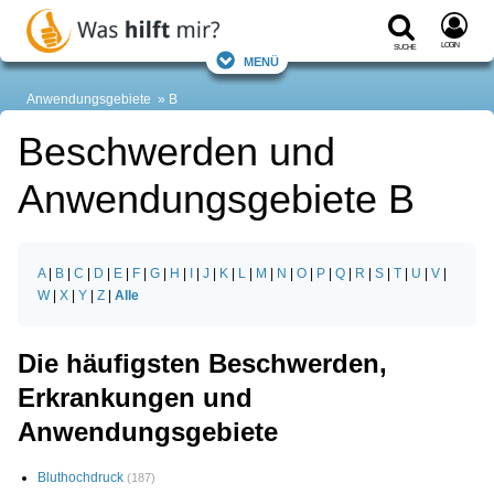
Login
Suche
Menü
Anwendungsgebiete
B
Beschwerden und
Anwendungsgebiete B
A
|
B
|
C
|
D
|
E
|
F
|
G
|
H
|
I
|
J
|
K
|
L
|
M
|
N
|
O
|
P
|
Q
|
R
|
S
|
T
|
U
|
V
|
W
|
X
|
Y
|
Z
|
Alle
Die häufigsten Beschwerden,
Erkrankungen und
Anwendungsgebiete
Bluthochdruck
(187)