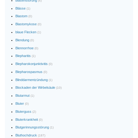
Blasenstörung
(4)
Blässe
(1)
Blastom
(0)
Blastomykose
(0)
blaue Flecken
(1)
Blendung
(0)
Blennorrhoe
(0)
Blepharitis
(1)
Blepharokonjunktivitis
(0)
Blepharospasmus
(0)
Blinddarmentzündung
(1)
Blockaden der Wirbelsäule
(10)
Blutarmut
(1)
Bluter
(0)
Bluterguss
(2)
Bluterkrankheit
(0)
Blutgerinnungsstörung
(1)
Bluthochdruck
(187)